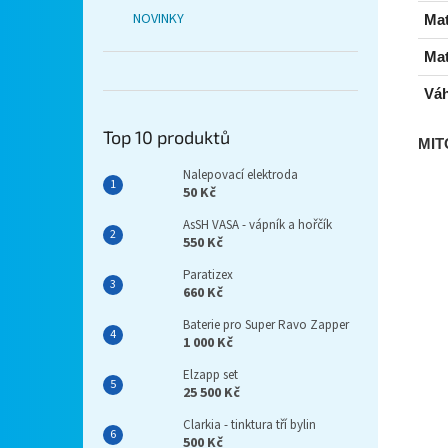
NOVINKY
Mat
Mat
Váh
Top 10 produktů
MIT
Nalepovací elektroda
50 Kč
AsSH VASA - vápník a hořčík
550 Kč
Paratizex
660 Kč
Baterie pro Super Ravo Zapper
1 000 Kč
Elzapp set
25 500 Kč
Clarkia - tinktura tří bylin
500 Kč