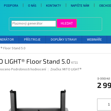
PODPORA
O NÁS
KONTAKTY
NAPIŠTE NÁM
OBCHOD
HLEDAT
ENERÁTOR
PŘÍSTROJE
DOPLŇKY STRAVY
WEBINÁŘE
® Floor Stand 5.0
 LIGHT® Floor Stand 5.0
6721
né
noceno
Podrobnosti hodnocení
Značka:
MITO LIGHT®
ní
u
3 390 Kč
2 9
Měrná
cena:
ek.