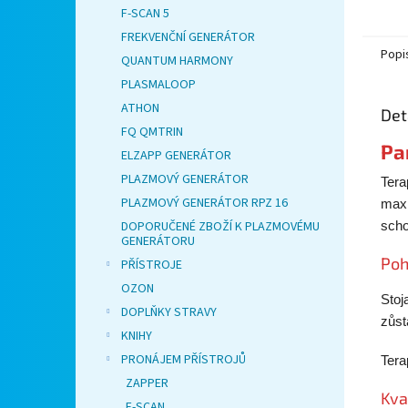
F-SCAN 5
FREKVENČNÍ GENERÁTOR
Popi
QUANTUM HARMONY
PLASMALOOP
ATHON
Det
FQ QMTRIN
Pa
ELZAPP GENERÁTOR
PLAZMOVÝ GENERÁTOR
Tera
PLAZMOVÝ GENERÁTOR RPZ 16
maxi
scho
DOPORUČENÉ ZBOŽÍ K PLAZMOVÉMU
GENERÁTORU
Poh
PŘÍSTROJE
OZON
Stoj
DOPLŇKY STRAVY
zůst
KNIHY
PRONÁJEM PŘÍSTROJŮ
Tera
ZAPPER
Kva
F-SCAN