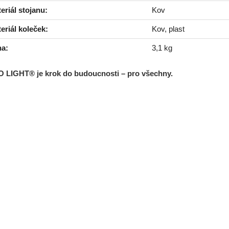
eriál stojanu:
Kov
eriál koleček:
Kov, plast
a:
3,1 kg
O LIGHT® je krok do budoucnosti – pro všechny.