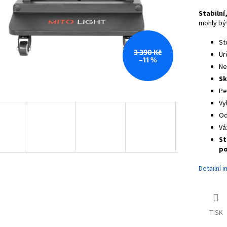
Stabilní
mohly být
St
3 390 Kč
Ur
–11 %
Ne
Sk
Pe
Vy
Od
Vá
St
po
Detailní 
TISK