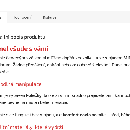
s
Hodnocení
Diskuze
ailní popis produktu
nel všude s vámi
pie červeným světlem si můžete dopřát kdekoliv – a se stojanem
MI
mum. Žádné přenášení, opírání nebo zdlouhavé štelování. Panel bu
váte.
odlná manipulace
an je vybaven
kolečky
, takže si s ním snadno přejedete tam, kam pot
ane pevně na místě i během terapie.
pie sice funguje i bez stojanu, ale
komfort navíc
oceníte – před, běhe
litní materiály, které vydrží