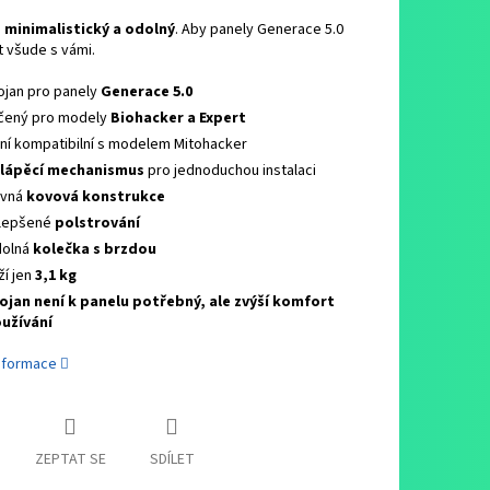
, minimalistický a odolný
. Aby panely Generace 5.0
 všude s vámi.
ojan pro panely
Generace 5.0
čený pro modely
Biohacker a Expert
ní kompatibilní s modelem Mitohacker
lápěcí mechanismus
pro jednoduchou instalaci
vná
kovová konstrukce
lepšené
polstrování
olná
kolečka s brzdou
ží jen
3,1 kg
ojan není k panelu potřebný, ale zvýší komfort
užívání
informace
ZEPTAT SE
SDÍLET