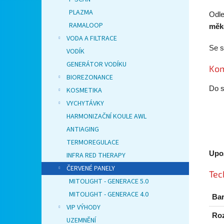
PLAZMA
Odle
RAMALOOP
měk
VODA A FILTRACE
Se 
VODÍK
GENERÁTOR VODÍKU
Kom
BIOREZONANCE
Do s
KOSMETIKA
VYCHYTÁVKY
HARMONIZAČNÍ KOULE AWL
ANTIAGING
TERMOREGULACE
Upo
INFRA RED THERAPY
ČERVENÉ PANELY
Tec
MITOLIGHT - GENERACE 5.0
MITOLIGHT - GENERACE 4.0
Bar
VIP VÝHODY
Ro
UZEMNĚNÍ