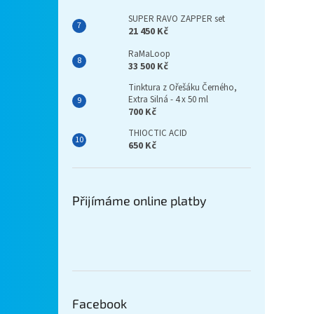
SUPER RAVO ZAPPER set
21 450 Kč
RaMaLoop
33 500 Kč
Tinktura z Ořešáku Černého,
Extra Silná - 4 x 50 ml
700 Kč
THIOCTIC ACID
650 Kč
Přijímáme online platby
Facebook