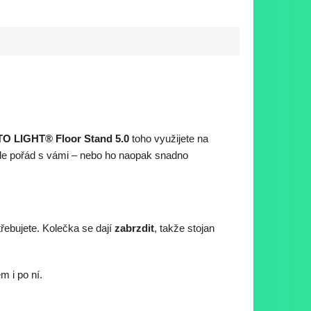
TO LIGHT® Floor Stand 5.0
toho využijete na
de pořád s vámi – nebo ho naopak snadno
řebujete. Kolečka se dají
zabrzdit
, takže stojan
m i po ní.