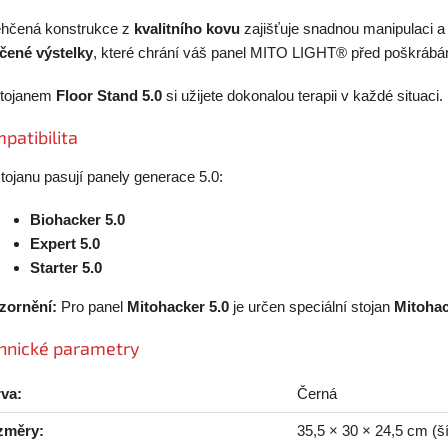
hčená konstrukce z
kvalitního kovu
zajišťuje snadnou manipulaci a 
čené výstelky
, které chrání váš panel MITO LIGHT® před poškrábán
stojanem
Floor Stand 5.0
si užijete dokonalou terapii v každé situaci.
patibilita
tojanu pasují panely generace 5.0:
Biohacker 5.0
Expert 5.0
Starter 5.0
zornění:
Pro panel
Mitohacker 5.0
je určen speciální stojan
Mitohac
hnické parametry
va:
Černá
změry:
35,5 × 30 × 24,5 cm (š