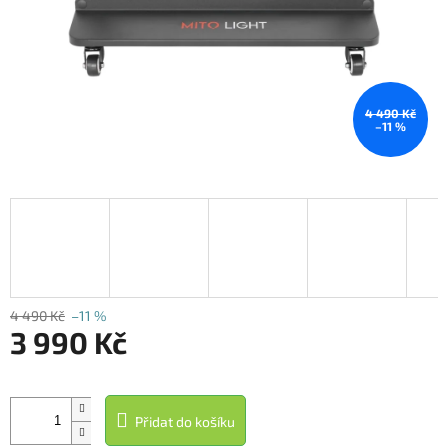
4 490 Kč
–11 %
4 490 Kč
–11 %
3 990 Kč
Měrná
cena:
Přidat do košíku