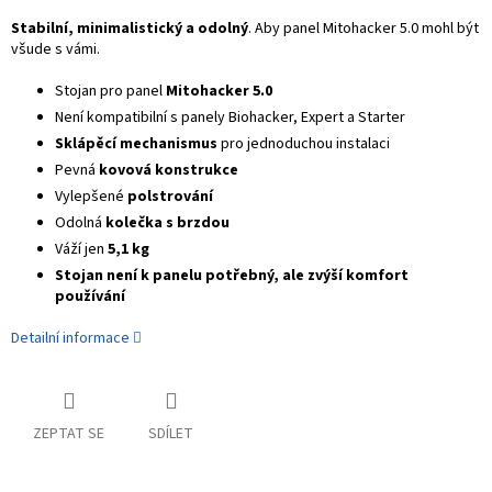
Stabilní, minimalistický a odolný
. Aby panel Mitohacker 5.0 mohl být
všude s vámi.
Stojan pro panel
Mitohacker 5.0
Není kompatibilní s panely Biohacker, Expert a Starter
Sklápěcí mechanismus
pro jednoduchou instalaci
Pevná
kovová konstrukce
Vylepšené
polstrování
Odolná
kolečka s brzdou
Váží jen
5,1 kg
Stojan není k panelu potřebný, ale zvýší komfort
používání
Detailní informace
ZEPTAT SE
SDÍLET