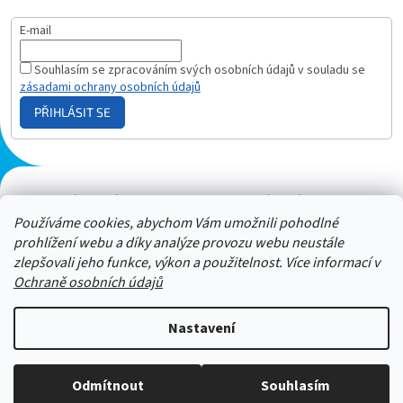
E-mail
Souhlasím se zpracováním svých osobních údajů v souladu se
zásadami ochrany osobních údajů
PŘIHLÁSIT SE
Plazmový generátor.cz
Heureka - hodnocení
Solárne panely.sk
Parasite zapper
Používáme cookies, abychom Vám umožnili pohodlné
prohlížení webu a díky analýze provozu webu neustále
zlepšovali jeho funkce, výkon a použitelnost. Více informací v
Ochraně osobních údajů
Nastavení
Stačí nám zavolat a zeptat se :-)
Odmítnout
Souhlasím
Copyright 2026
ZAPPER-CENTRUM.cz
. Všechna práva vyhrazena.
Jsme tu pro vás -> 606 909 540