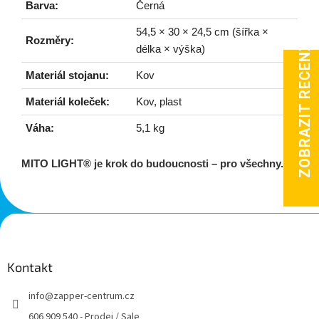
Barva:
Černá
54,5 × 30 × 24,5 cm (šířka ×
Rozměry:
délka × výška)
Materiál stojanu:
Kov
Materiál koleček:
Kov, plast
Váha:
5,1 kg
MITO LIGHT® je krok do budoucnosti – pro všechny.
Z
á
p
a
Kontakt
t
info
@
zapper-centrum.cz
í
606 909 540 - Prodej / Sale