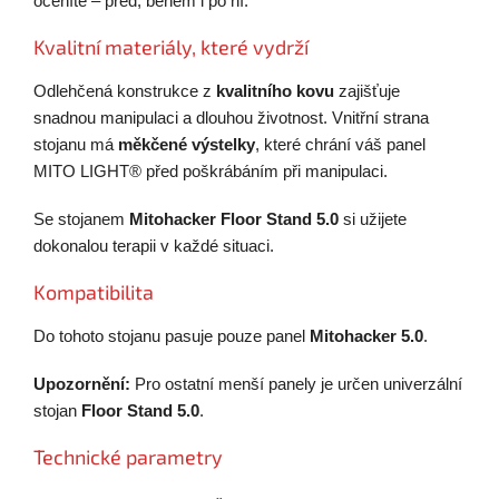
oceníte – před, během i po ní.
Kvalitní materiály, které vydrží
Odlehčená konstrukce z
kvalitního kovu
zajišťuje
snadnou manipulaci a dlouhou životnost. Vnitřní strana
stojanu má
měkčené výstelky
, které chrání váš panel
MITO LIGHT® před poškrábáním při manipulaci.
Se stojanem
Mitohacker Floor Stand 5.0
si užijete
dokonalou terapii v každé situaci.
Kompatibilita
Do tohoto stojanu pasuje pouze panel
Mitohacker 5.0
.
Upozornění:
Pro ostatní menší panely je určen univerzální
stojan
Floor Stand 5.0
.
Technické parametry