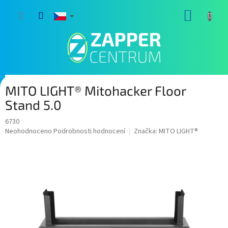
Přejít
NÁKUP
na
obsah
KOŠÍK
MITO LIGHT® Mitohacker Floor
Stand 5.0
6730
Průměrné
Neohodnoceno
Podrobnosti hodnocení
Značka:
MITO LIGHT®
hodnocení
produktu
je
0,0
z
5
hvězdiček.