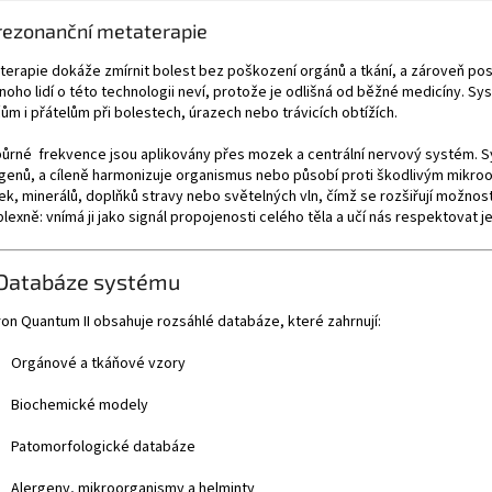
rezonanční metaterapie
terapie dokáže zmírnit bolest bez poškození orgánů a tkání, a zároveň po
noho lidí o této technologii neví, protože je odlišná od běžné medicíny. 
ům i přátelům při bolestech, úrazech nebo trávicích obtížích.
ůrné frekvence jsou aplikovány přes mozek a centrální nervový systém. Sy
genů, a cíleně harmonizuje organismus nebo působí proti škodlivým mikro
ek, minerálů, doplňků stravy nebo světelných vln, čímž se rozšiřují možnost
exně: vnímá ji jako signál propojenosti celého těla a učí nás respektovat její
 Databáze systému
on Quantum II obsahuje rozsáhlé databáze, které zahrnují:
Orgánové a tkáňové vzory
Biochemické modely
Patomorfologické databáze
Alergeny, mikroorganismy a helminty