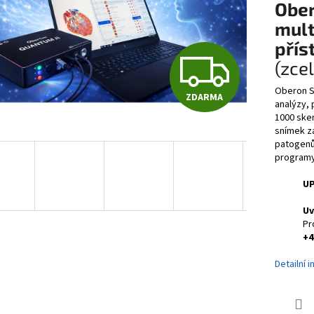
Ober
mult
přís
Z
(zce
Oberon S
ZDARMA
D
analýzy, 
1000 sken
snímek za
patogenů,
A
programy
UP
R
Uv
Pr
+4
M
Detailní 