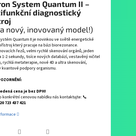
on System Quantum II –
ifunkční diagnostický
troj
la nový, inovovaný model!)
ystém Quantum II je novinkou ve světě energetické
přístroj který pracuje na bázi biorezonance.
ovacích řezů, velmi rychlé skenování orgánů, jeden
 1-2 sekundy, tisíce nových databází, vestavěný ničitel
 rychlá metaterapie, nové 4D a ultra skenování,
 kvantové podpory organismu.
OZORNĚNÍ:
edená cena je bez DPH!
o konkrétní cenovou nabídku nás kontaktujte: 📞
20 723 437 421
informace