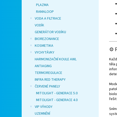
PLAZMA
RAMALOOP
VODA A FILTRACE
VODÍK
GENERÁTOR VODÍKU
BIOREZONANCE
KOSMETIKA
⚙️ 
VYCHYTÁVKY
Každ
HARMONIZAČNÍ KOULE AWL
těla
ANTIAGING
infor
TERMOREGULACE
dete
INFRA RED THERAPY
Mode
ČERVENÉ PANELY
pato
MITOLIGHT - GENERACE 5.0
biol
řeši
MITOLIGHT - GENERACE 4.0
VIP VÝHODY
Snímá
UZEMNĚNÍ
syst