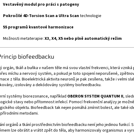
Vestavěný modul pro práci s patogeny
Pokročilé 4D-Torsion Scan a Ultra Scan
technologie
55 programů kvantové harmonizace
Možnosti metaterapie:
X3, X4, X5 nebo plně automatický režim
Princip biofeedbacku
ý orgán, tkáň a buňka v našem těle má svou vlastní frekvenci, která vznik
 přes míchu a nervový systém, a pokud je toto spojení neporušené, zpětn
mace z těla. Bioelektrická aktivita neuronů je pak zesílena, takže i velmi sla
kovány, izolovány a dekódovány systémy biofeedbacku.
rní systémy biorezonance, například
OBERON SYSTEM QUANTUM II
, sle
logické stavy nebo přítomnost infekcí. Pomocí frekvenční analýzy je možné
ogického objektu. Biofeedback tak nejen pomáhá zmírnit bolest, ale také id
t přírodními metodami.
ní orgánů a tkání prostřednictvím biofeedbacku není jeho jedinou funkcí. St
émem lze obrátit a vrátit zpět do těla, aby harmonizovaly organismus a v