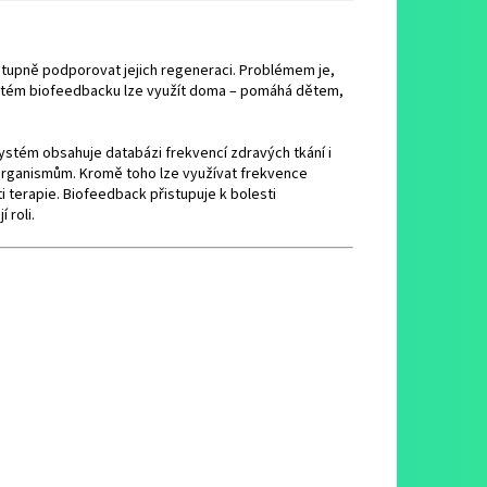
stupně podporovat jejich regeneraci. Problémem je,
Systém biofeedbacku lze využít doma – pomáhá dětem,
stém obsahuje databázi frekvencí zdravých tkání i
organismům. Kromě toho lze využívat frekvence
i terapie. Biofeedback přistupuje k bolesti
 roli.