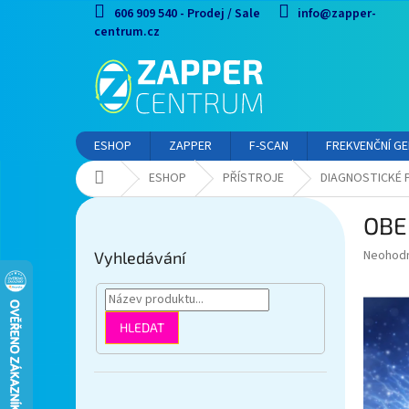
Přejít
606 909 540 - Prodej / Sale
info@zapper-
na
centrum.cz
obsah
ESHOP
ZAPPER
F-SCAN
FREKVENČNÍ G
Domů
ESHOP
PŘÍSTROJE
DIAGNOSTICKÉ 
P
OBE
o
s
Průměr
Neohod
Vyhledávání
t
hodnoce
r
produkt
a
je
0,0
n
HLEDAT
z
n
5
í
hvězdič
p
Přeskočit
a