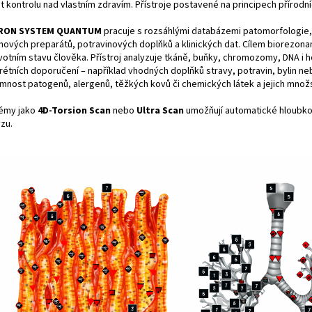
t kontrolu nad vlastním zdravím. Přístroje postavené na principech přírodních
RON SYSTEM QUANTUM
pracuje s rozsáhlými databázemi patomorfologie, 
nových preparátů, potravinových doplňků a klinických dat. Cílem biorezonan
votním stavu člověka. Přístroj analyzuje tkáně, buňky, chromozomy, DNA i
rétních doporučení – například vhodných doplňků stravy, potravin, bylin 
omnost patogenů, alergenů, těžkých kovů či chemických látek a jejich množst
émy jako
4D-Torsion Scan
nebo
Ultra Scan
umožňují automatické hloubko
zu.