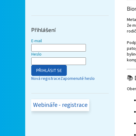
Bio
Meta
že m
Přihlášení
rodič
E-mail
Podp
pato
bylin
Heslo
kompl
PŘIHLÁSIT SE
📚
Nová registrace
Zapomenuté heslo
Ober
Webináře - registrace