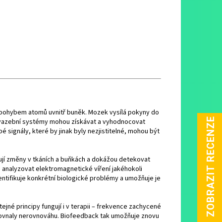
á pohybem atomů uvnitř buněk. Mozek vysílá pokyny do
ovazební systémy mohou získávat a vyhodnocovat
bé signály, které by jinak byly nezjistitelné, mohou být
dují změny v tkáních a buňkách a dokážou detekovat
 analyzovat elektromagnetické víření jakéhokoli
entifikuje konkrétní biologické problémy a umožňuje je
ejné principy fungují i v terapii – frekvence zachycené
yrovnaly nerovnováhu. Biofeedback tak umožňuje znovu