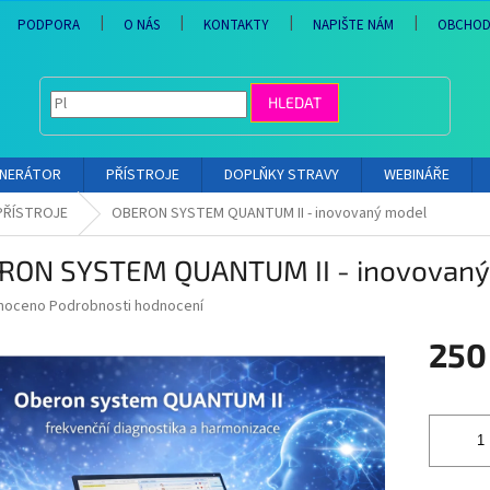
PODPORA
O NÁS
KONTAKTY
NAPIŠTE NÁM
OBCHOD
HLEDAT
ENERÁTOR
PŘÍSTROJE
DOPLŇKY STRAVY
WEBINÁŘE
PŘÍSTROJE
OBERON SYSTEM QUANTUM II - inovovaný model
RON SYSTEM QUANTUM II - inovovaný
né
noceno
Podrobnosti hodnocení
ní
250
u
Měrná
cena:
ek.