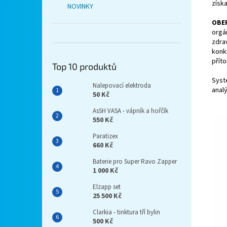
získa
NOVINKY
OBE
orgá
zdra
konk
přít
Top 10 produktů
Syst
Nalepovací elektroda
analý
50 Kč
AsSH VASA - vápník a hořčík
550 Kč
Paratizex
660 Kč
Baterie pro Super Ravo Zapper
1 000 Kč
Elzapp set
25 500 Kč
Clarkia - tinktura tří bylin
500 Kč