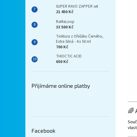
SUPER RAVO ZAPPER set
21 450 Kč
RaMaLoop
33 500 Kč
Tinktura z Ořešáku Černého,
Extra Silná - 4 x 50 ml
700 Kč
THIOCTIC ACID
650 Kč
Přijímáme online platby
🌈 
Souč
vlast
Facebook