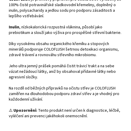
100% čisté potravinářské sladkovodní křemeliny, doplněný o
inulin, polysacharidy a jedlou sodu pro podporu zásaditosti a
lepšího vstřebávání.
Inulin
, nízkokalorická rozpustná vláknina, působí jako
prebiotikum a slouží jako výživa pro prospěšné střevní bakterie.
Díky vysokému obsahu organického křemíku a stopových
minerálů podporuje COLOFLUSH šetrnou detoxikaci organismu,
zdravé trávení a rovnováhu střevního mikrobiomu.
Jeho ultra jemný prášek pomáhá čistit trávicí trakt a na sebe
vázat nežádoucí látky, aniž by obsahoval přídavné látky nebo
agresivní složky.
Na rozdíl od běžných přípravků na očistu střev je COLOFLUSH
zaměřen na dlouhodobou podporu zdraví střev a je vhodný pro
každodenní užívání.
⚠️
Upozornění:
Tento produkt není určen k diagnostice, léčbě,
vyléčení ani prevenci jakéhokoli onemocnění.