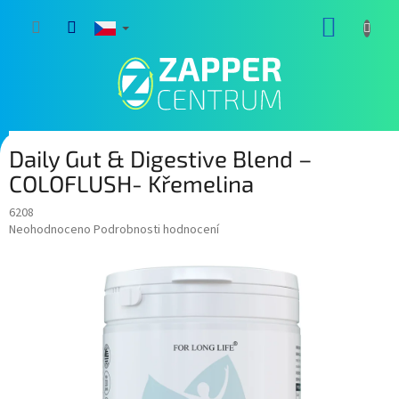
Přejít
NÁKUP
na
obsah
KOŠÍK
Daily Gut & Digestive Blend –
COLOFLUSH- Křemelina
6208
Průměrné
Neohodnoceno
Podrobnosti hodnocení
hodnocení
produktu
je
0,0
z
5
hvězdiček.