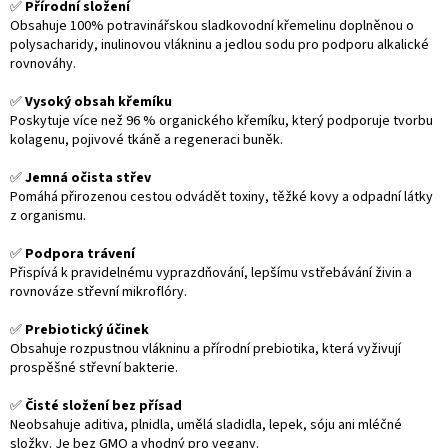
✅
Přírodní složení
Obsahuje 100% potravinářskou sladkovodní křemelinu doplněnou o
polysacharidy, inulinovou vlákninu a jedlou sodu pro podporu alkalické
rovnováhy.
✅
Vysoký obsah křemíku
Poskytuje více než 96 % organického křemíku, který podporuje tvorbu
kolagenu, pojivové tkáně a regeneraci buněk.
✅
Jemná očista střev
Pomáhá přirozenou cestou odvádět toxiny, těžké kovy a odpadní látky
z organismu.
✅
Podpora trávení
Přispívá k pravidelnému vyprazdňování, lepšímu vstřebávání živin a
rovnováze střevní mikroflóry.
✅
Prebiotický účinek
Obsahuje rozpustnou vlákninu a přírodní prebiotika, která vyživují
prospěšné střevní bakterie.
✅
Čisté složení bez přísad
Neobsahuje aditiva, plnidla, umělá sladidla, lepek, sóju ani mléčné
složky. Je bez GMO a vhodný pro vegany.