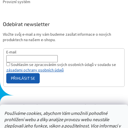
Provizní systém
Odebírat newsletter
Vložte svůj e-mail a my vám budeme zasílat informace o nových
produktech na našem e-shopu.
E-mail
Souhlasím se zpracováním svých osobních údajů v souladu se
zásadami ochrany osobních údajů
PŘIHLÁSIT SE
Plazmový generátor.cz
Heureka - hodnocení
Solárne panely.sk
Parasite zapper
Používáme cookies, abychom Vám umožnili pohodlné
prohlížení webu a díky analýze provozu webu neustále
zlepšovali jeho funkce, výkon a použitelnost. Více informací v