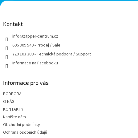
Z
á
p
a
Kontakt
t
info
@
zapper-centrum.cz
í
606 909 540 - Prodej / Sale
720 103 309 - Technická podpora / Support
Informace na Facebooku
Informace pro vás
PODPORA
O NÁS
KONTAKTY
Napište nám
Obchodní podmínky
Ochrana osobních údajů