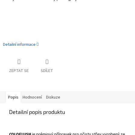
Detailní informace
ZEPTAT SE
SDÍLET
Popis
Hodnocení
Diskuze
Detailní popis produktu
COLOFLUSH
je prémiový přípravek pro očistu střev vyrobený ze