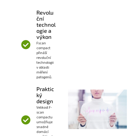
Revolu
ční
technol
ogie a
výkon
Fscan
compact
přináší
revoluční
technologii
v oblasti
měření
patogenů.
Praktic
ký
design
Velikost F-
scan
compactu
umožňuje
snadné
domácí