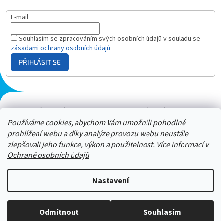
E-mail
Souhlasím se zpracováním svých osobních údajů v souladu se
zásadami ochrany osobních údajů
PŘIHLÁSIT SE
Plazmový generátor.cz
Heureka - hodnocení
Solárne panely.sk
Parasite zapper
Používáme cookies, abychom Vám umožnili pohodlné
prohlížení webu a díky analýze provozu webu neustále
zlepšovali jeho funkce, výkon a použitelnost. Více informací v
Ochraně osobních údajů
Nastavení
Stačí nám zavolat a zeptat se :-)
Odmítnout
Souhlasím
Copyright 2026
ZAPPER-CENTRUM.cz
. Všechna práva vyhrazena.
Jsme tu pro vás -> 606 909 540