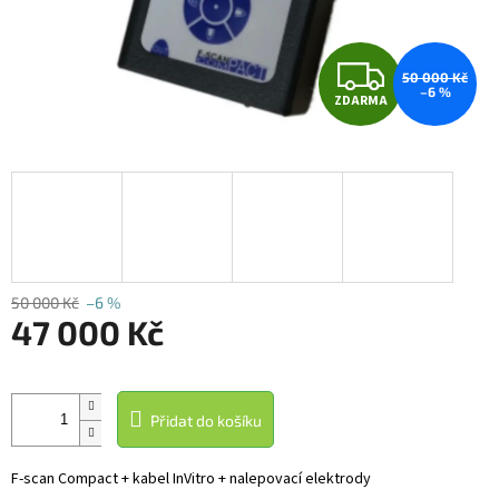
Z
50 000 Kč
–6 %
ZDARMA
D
A
R
M
A
50 000 Kč
–6 %
47 000 Kč
Měrná
cena:
Přidat do košíku
F-scan Compact + kabel InVitro + nalepovací elektrody