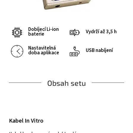
Dobíjecí Li-ion
Vydrží až 3,5 h
baterie
Nastavitelná
USB nabíjení
doba aplikace
Obsah setu
Kabel In Vitro