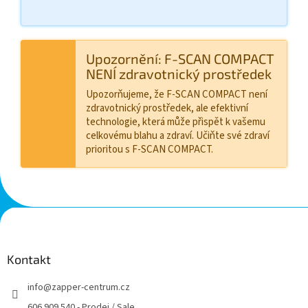
Upozornění: F-SCAN COMPACT
NENÍ zdravotnický prostředek
Upozorňujeme, že F-SCAN COMPACT není
zdravotnický prostředek, ale efektivní
technologie, která může přispět k vašemu
celkovému blahu a zdraví. Učiňte své zdraví
prioritou s F-SCAN COMPACT.
Z
á
p
a
Kontakt
t
info
@
zapper-centrum.cz
í
606 909 540 - Prodej / Sale