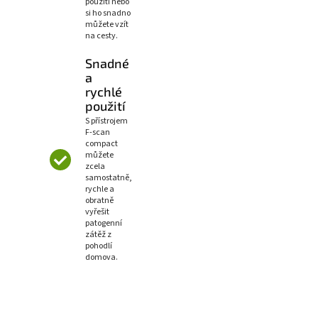
použití nebo
si ho snadno
můžete vzít
na cesty.
Snadné
a
rychlé
použití
S přístrojem
F-scan
compact
můžete
zcela
samostatně,
rychle a
obratně
vyřešit
patogenní
zátěž z
pohodlí
domova.