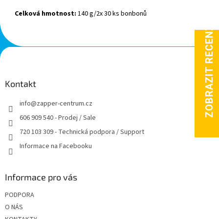
Celková hmotnost:
140 g/2x 30 ks bonbonů
Z
á
p
a
Kontakt
t
info
@
zapper-centrum.cz
í
606 909 540 - Prodej / Sale
720 103 309 - Technická podpora / Support
Informace na Facebooku
Informace pro vás
PODPORA
O NÁS