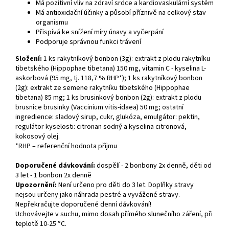
Má pozitivní vliv na zdraví srdce a kardiovaskulární systém
Má antioxidační účinky a působí příznivě na celkový stav
organismu
Přispívá ke snížení míry únavy a vyčerpání
Podporuje správnou funkci trávení
Složení:
1 ks rakytníkový bonbon (3g): extrakt z plodu rakytníku
tibetského (Hippophae tibetana) 150 mg, vitamin C - kyselina L-
askorbová (95 mg, tj. 118,7 % RHP*); 1 ks rakytníkový bonbon
(2g): extrakt ze semene rakytníku tibetského (Hippophae
tibetana) 85 mg; 1 ks brusinkový bonbon (2g): extrakt z plodu
brusnice brusinky (Vaccinium vitis-idaea) 50 mg; ostatní
ingredience: sladový sirup, cukr, glukóza, emulgátor: pektin,
regulátor kyselosti: citronan sodný a kyselina citronová,
kokosový olej.
*RHP – referenční hodnota příjmu
Doporučené dávkování:
dospělí - 2 bonbony 2x denně, děti od
3 let - 1 bonbon 2x denně
Upozornění:
Není určeno pro děti do 3 let. Doplňky stravy
nejsou určeny jako náhrada pestré a vyvážené stravy.
Nepřekračujte doporučené denní dávkování!
Uchovávejte v suchu, mimo dosah přímého slunečního záření, při
teplotě 10-25 °C.