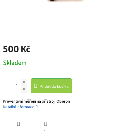
500 Kč
Měrná
Skladem
cena:
Přidat do košíku
Preventivní měření na přístroji Oberon
Detailní informace