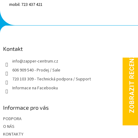
mobil: 723 437 421
Z
á
p
a
Kontakt
t
info
@
zapper-centrum.cz
í
606 909 540 - Prodej / Sale
720 103 309 - Technická podpora / Support
Informace na Facebooku
Informace pro vás
PODPORA
O NÁS
KONTAKTY