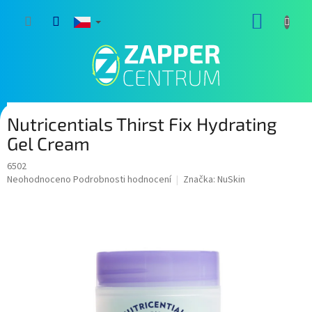
Přejít
NÁKUP
na
obsah
KOŠÍK
Nutricentials Thirst Fix Hydrating
Gel Cream
6502
Průměrné
Neohodnoceno
Podrobnosti hodnocení
Značka:
NuSkin
hodnocení
produktu
je
0,0
z
5
hvězdiček.