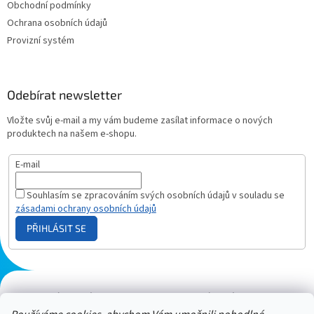
Obchodní podmínky
Ochrana osobních údajů
Provizní systém
Odebírat newsletter
Vložte svůj e-mail a my vám budeme zasílat informace o nových
produktech na našem e-shopu.
E-mail
Souhlasím se zpracováním svých osobních údajů v souladu se
zásadami ochrany osobních údajů
PŘIHLÁSIT SE
Plazmový generátor.cz
Heureka - hodnocení
Solárne panely.sk
Parasite zapper