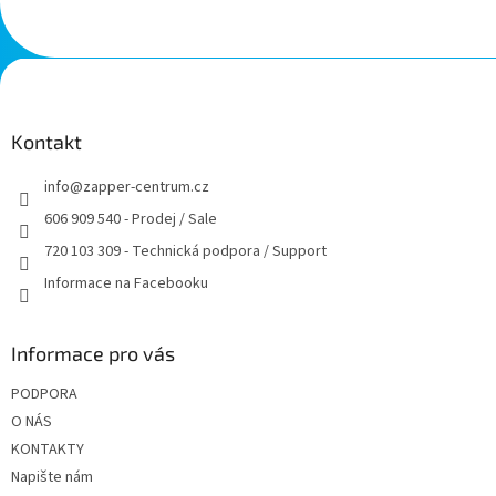
Z
á
p
a
Kontakt
t
info
@
zapper-centrum.cz
í
606 909 540 - Prodej / Sale
720 103 309 - Technická podpora / Support
Informace na Facebooku
Informace pro vás
PODPORA
O NÁS
KONTAKTY
Napište nám