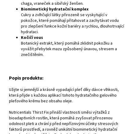
chaga, vraneček a sibiřský ženšen.
Biomimetický hydratační komplex
Cukry a zvlhčující látky přirozeně se vyskytující v
pokožce, které pomáhají přitahovat a zachytávat vodu
pro zlepšení funkce kožní bariéry a rychlou, dlouhotrvající
hydrataci.
Kočičí vous
Botanický extrakt, který pomáhá zklidnit pokožku a
vyvážit přebytek mazu způsobený únavou, stresem a
znečištěním.
Popis produktu:
Užijte si jemnější a krásně vypadající pleť díky dávce vlhkosti,
která přijde s každou aplikací tohoto hydratačního gelového
pleťového krému bez obsahu oleje.
Nutricentials Thirst Fix přináší vlastnosti směsi výtažků z
bioadaptivních rostlin, která pomáhá zvyšovat přirozenou
odolnost pleti a chrání ji před nepříznivými účinky stresových
faktorů prostředí, a rovněž unikátní biomimetický hydratační