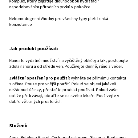
komplex, který zajišťuje dlouhodobou hydrataci*
napodobováním přírodních prvků v pokožce.
Nekomedogenní Vhodný pro všechny typy pleti Lehká
konzistence
Jak produkt používat:
Naneste vydatné množství na vyčištěný obličej a krk, postupujte
zdola nahoru a od středu ven. Používejte denně, ráno a večer.
Zvláštní opatření pro použití:
Vyhněte se přímému kontaktu
s očima. Pouze pro vnější použití. Pokud se objeví jakékoli
nežádoucí účinky, přestaňte produkt používat. Pokud vaše
obtíže přetrvávají, obraťte se na svého lékaře. Používejte v
dobře větraných prostorách.
Složení:
Aqua, Butylene Glycol, Cyclopentasiloxane, Glycerin, Pentylene