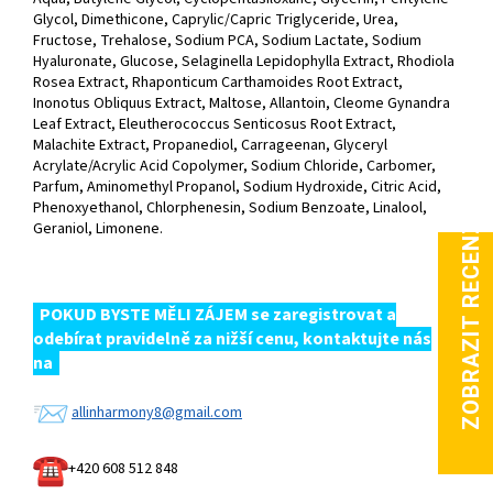
Glycol, Dimethicone, Caprylic/Capric Triglyceride, Urea,
Fructose, Trehalose, Sodium PCA, Sodium Lactate, Sodium
Hyaluronate, Glucose, Selaginella Lepidophylla Extract, Rhodiola
Rosea Extract, Rhaponticum Carthamoides Root Extract,
Inonotus Obliquus Extract, Maltose, Allantoin, Cleome Gynandra
Leaf Extract, Eleutherococcus Senticosus Root Extract,
Malachite Extract, Propanediol, Carrageenan, Glyceryl
Acrylate/Acrylic Acid Copolymer, Sodium Chloride, Carbomer,
Parfum, Aminomethyl Propanol, Sodium Hydroxide, Citric Acid,
Phenoxyethanol, Chlorphenesin, Sodium Benzoate, Linalool,
Geraniol, Limonene.
POKUD BYSTE MĚLI ZÁJEM se zaregistrovat a
odebírat pravidelně za nižší cenu, kontaktujte nás
na
allinharmony8@gmail.com
+420 608 512 848