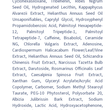
Cyclohexasiloxane, Tribehenin, Ribes Nigrum
Seed Oil, Hydrogenated Lecithin, Kappaphycus
Alvarezii Extract, Helianthus Annuus Seed Oil
Unsaponifiables, Caprylyl Glycol, Hydroxyphenyl
Propamidobenzoic Acid, Palmitoyl Hexapeptide-
12, Palmitoyl Tripeptide-1, Palmitoyl
Tetrapeptide-7, Caffeine, Bisabolol, Ceramide
NG, Chlorella Vulgaris Extract, Adenosine,
Cardiospermum Halicacabum Flower/Leaf/Vine
Extract, Helianthus Annuus Seed Oil, Schizandra
Chinensis Fruit Extract, Narcissus Tazetta Bulb
Extract, Darutoside, Rosmarinus Officinalis Leaf
Extract, Caesalpinia Spinosa Fruit Extract,
Xanthan Gum, Glyceryl Acrylate/Acrylic Acid
Copolymer, Carbomer, Sodium Methyl Stearoyl
Taurate, PEG-10 Phytosterol, Polysorbate 20,
Albizia Julibrissin Bark Extract, Sodium
Hydroxide, Lactic Acid, Hydroxyacetophenone,