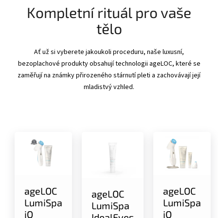
Kompletní rituál pro vaše
tělo
Ať už si vyberete jakoukoli proceduru, naše luxusní,
bezoplachové produkty obsahují technologii ageLOC, které se
zaměřují na známky přirozeného stárnutí pleti a zachovávají její
mladistvý vzhled.
ageLOC
ageLOC
ageLOC
LumiSpa
LumiSpa
LumiSpa
iO
iO
IdealEyes