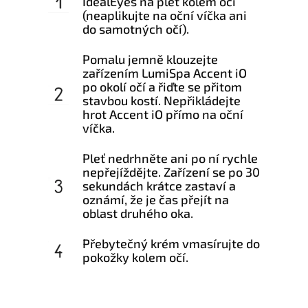
IdealEyes na pleť kolem očí
(neaplikujte na oční víčka ani
do samotných očí).
Pomalu jemně klouzejte
zařízením LumiSpa Accent iO
po okolí očí a řiďte se přitom
stavbou kostí. Nepřikládejte
hrot Accent iO přímo na oční
víčka.
Pleť nedrhněte ani po ní rychle
nepřejíždějte. Zařízení se po 30
sekundách krátce zastaví a
oznámí, že je čas přejít na
oblast druhého oka.
Přebytečný krém vmasírujte do
pokožky kolem očí.