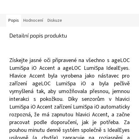
Popis
Hodnocení
Diskuze
Detailní popis produktu
Získejte jasné oči připravené na všechno s ageLOC
LumiSpa iO Accent a ageLOC LumiSpa IdealEyes.
Hlavice Accent byla vyrobena jako nástavec pro
zařízení ageLOC LumiSpa iO a byla pečlivě
vymyšlená tak, aby umožňovala přesnou, jemnou
interakci s pokožkou. Díky senzorům v hlavici
LumiSpa iO Accent zařízení LumiSpa iO automaticky
rozpozná, že má zapnutou hlavici Accent, a začne
pracovat podle doporučení, jak je potřeba. Za
pouhou minutu denně systém společně s IdealEyes
usilovně (a chytře) zapracuje na rozjasnění a