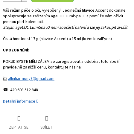
Váš režim péče o oči, vylepšený. Jedinečná hlavice Accent dokonale
spolupracuje se zařízením ageLOC LumiSpa iO a pomůže vám oživit
jemnou pleť kolem očí.
Stojan ageLOC LumiSpa iO není součástí balení a lze jej zakoupit zvlášť.
Čistá hmotnost
17 g (hlavice Accent) a 15 ml (krém IdealEyes)
UPOZORNĚNÍ:
POKUD BYSTE MĚLI ZÁJEM se zaregistrovat a odebírat toto zboží
pravidelně za nižší cenu, kontaktujte nás na:
📨
allinharmony8@gmail.com
☎+420 608 512 848
Detailní informace
ZEPTAT SE
SDÍLET