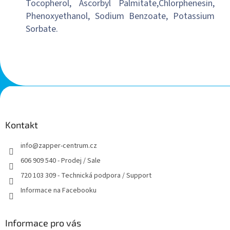
Tocopherol, Ascorbyl Palmitate,Chlorphenesin,
Phenoxyethanol, Sodium Benzoate, Potassium
Sorbate.
Z
á
p
a
Kontakt
t
info
@
zapper-centrum.cz
í
606 909 540 - Prodej / Sale
720 103 309 - Technická podpora / Support
Informace na Facebooku
Informace pro vás