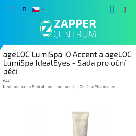
Přejít
NÁKUP
na
obsah
KOŠÍK
ageLOC LumiSpa iO Accent a ageLOC
LumiSpa IdealEyes - Sada pro oční
péči
6448
Průměrné
Neohodnoceno
Podrobnosti hodnocení
Značka:
Pharmanex
hodnocení
produktu
je
0,0
z
5
hvězdiček.