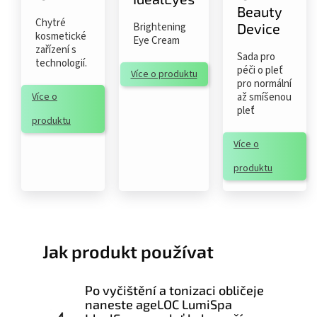
Beauty
Chytré
Device
Brightening
kosmetické
Eye Cream
zařízení s
Sada pro
technologií.
péči o pleť
Více o produktu
pro normální
Více o
až smíšenou
pleť
produktu
Více o
produktu
Jak produkt používat
Po vyčištění a tonizaci obličeje
naneste ageLOC LumiSpa