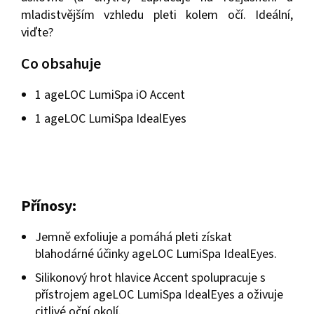
mladistvějším vzhledu pleti kolem očí. Ideální,
viďte?
Co obsahuje
1 ageLOC LumiSpa iO Accent
1 ageLOC LumiSpa IdealEyes
Přínosy:
Jemně exfoliuje a pomáhá pleti získat
blahodárné účinky ageLOC LumiSpa IdealEyes.
Silikonový hrot hlavice Accent spolupracuje s
přístrojem ageLOC LumiSpa IdealEyes a oživuje
citlivé oční okolí.