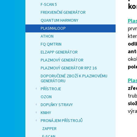
ko
F-SCAN 5
FREKVENČNÍ GENERÁTOR
Pla
QUANTUM HARMONY
prvn
PLASMALOOP
kte
ATHON
odl
FQ QMTRIN
ant
ELZAPP GENERÁTOR
oko
PLAZMOVÝ GENERÁTOR
pol
PLAZMOVÝ GENERÁTOR RPZ 16
DOPORUČENÉ ZBOŽÍ K PLAZMOVÉMU
Pla
GENERÁTORU
zře
PŘÍSTROJE
trub
OZON
slo
DOPLŇKY STRAVY
výr
KNIHY
PRONÁJEM PŘÍSTROJŮ
ZAPPER
F-SCAN