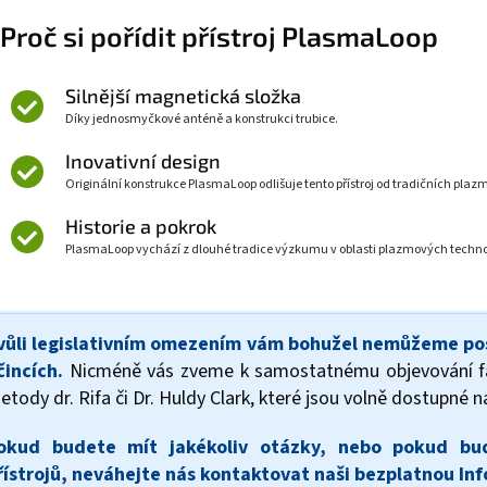
Proč si pořídit přístroj PlasmaLoop
Silnější magnetická složka
Díky jednosmyčkové anténě a konstrukci trubice.
Inovativní design
Originální konstrukce PlasmaLoop odlišuje tento přístroj od tradičních pla
Historie a pokrok
PlasmaLoop vychází z dlouhé tradice výzkumu v oblasti plazmových technol
vůli legislativním omezením vám bohužel nemůžeme pos
čincích.
Nicméně vás zveme k samostatnému objevování fasci
etody dr. Rifa či Dr. Huldy Clark, které jsou volně dostupné n
okud budete mít jakékoliv otázky, nebo pokud b
řístrojů, neváhejte nás kontaktovat naši bezplatnou In