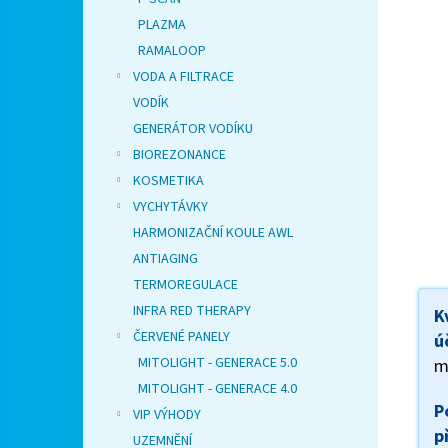
PLAZMA
RAMALOOP
VODA A FILTRACE
VODÍK
GENERÁTOR VODÍKU
BIOREZONANCE
KOSMETIKA
VYCHYTÁVKY
HARMONIZAČNÍ KOULE AWL
ANTIAGING
TERMOREGULACE
INFRA RED THERAPY
K
ČERVENÉ PANELY
ú
MITOLIGHT - GENERACE 5.0
m
MITOLIGHT - GENERACE 4.0
P
VIP VÝHODY
p
UZEMNĚNÍ