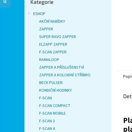
Kategorie
kategorie
n
e
ESHOP
l
AKČNÍ NABÍDKY
ZAPPER
SUPER RAVO ZAPPER
ELZAPP ZAPPER
F-SCAN ZAPPER
RAMALOOP
ZAPPER A PŘÍSLUŠENSTVÍ
ZAPPER A KOLOIDNÍ STŘÍBRO
Popi
BECK PULSER
KONDIČNÍ HODINKY
Det
F-SCAN
F-SCAN COMPACT
F-SCAN MOBILE
Pl
F-SCAN 3
pl
F-SCAN 4