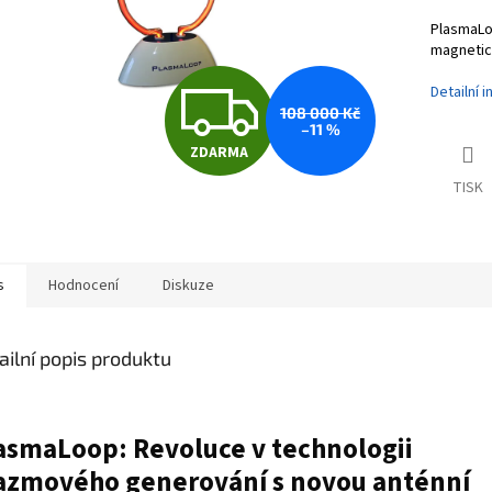
PlasmaLo
magnetic
Z
Detailní 
108 000 Kč
–11 %
ZDARMA
D
TISK
A
s
Hodnocení
Diskuze
R
ailní popis produktu
M
asmaLoop: Revoluce v technologii
azmového generování s novou anténní