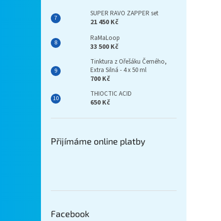
SUPER RAVO ZAPPER set
21 450 Kč
RaMaLoop
33 500 Kč
Tinktura z Ořešáku Černého,
Extra Silná - 4 x 50 ml
700 Kč
THIOCTIC ACID
650 Kč
Přijímáme online platby
Facebook