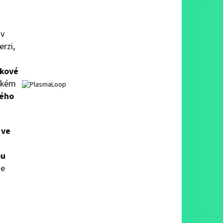
 v
erzi,
kové
ízkém
kého
ve
ou
je