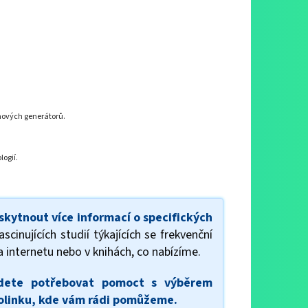
zmových generátorů.
ogií.
kytnout více informací o specifických
nujících studií týkajících se frekvenční
a internetu nebo v knihách, co nabízíme.
udete potřebovat pomoct s výběrem
folinku, kde vám rádi pomůžeme.