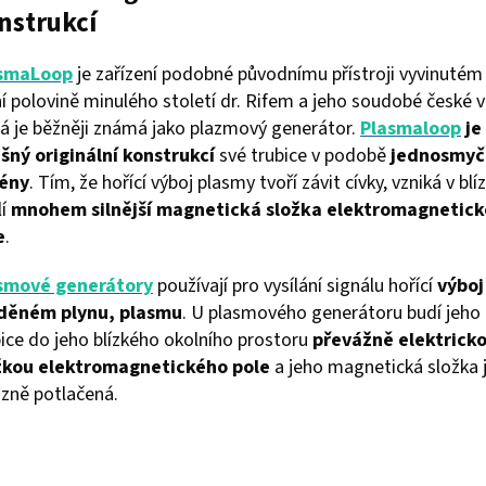
A
nstrukcí
smaLoop
je zařízení podobné původnímu přístroji vyvinutém
í polovině minulého století dr. Rifem a jeho soudobé české v
rá je běžněji známá jako plazmový generátor.
Plasmaloop
je
išný originální konstrukcí
své trubice v podobě
jednosmyč
ény
. Tím, že hořící výboj plasmy tvoří závit cívky, vzniká v bl
lí
mnohem silnější magnetická složka elektromagnetic
e
.
smové generátory
používají pro vysílání signálu hořící
výboj
děném plynu, plasmu
. U plasmového generátoru budí jeho
ice do jeho blízkého okolního prostoru
převážně elektrick
žkou elektromagnetického pole
a jeho magnetická složka 
azně potlačená.