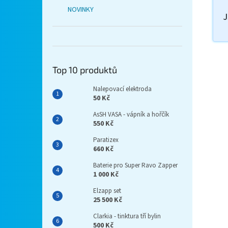
NOVINKY
J
Top 10 produktů
Nalepovací elektroda
50 Kč
AsSH VASA - vápník a hořčík
550 Kč
Paratizex
660 Kč
Baterie pro Super Ravo Zapper
1 000 Kč
Elzapp set
25 500 Kč
Clarkia - tinktura tří bylin
500 Kč