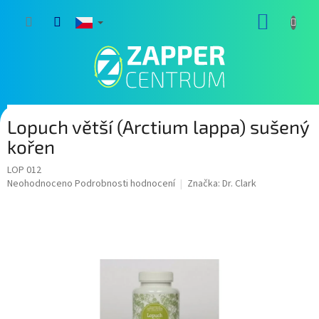
Přejít
NÁKUP
na
obsah
KOŠÍK
Lopuch větší (Arctium lappa) sušený
kořen
LOP 012
Průměrné
Neohodnoceno
Podrobnosti hodnocení
Značka:
Dr. Clark
hodnocení
produktu
je
0,0
z
5
hvězdiček.