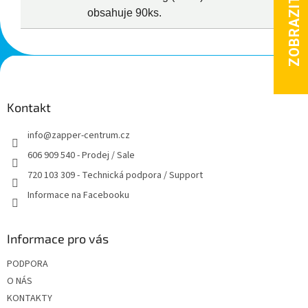
obsahuje 90ks.
Z
á
p
a
Kontakt
t
info
@
zapper-centrum.cz
í
606 909 540 - Prodej / Sale
720 103 309 - Technická podpora / Support
Informace na Facebooku
Informace pro vás
PODPORA
O NÁS
KONTAKTY