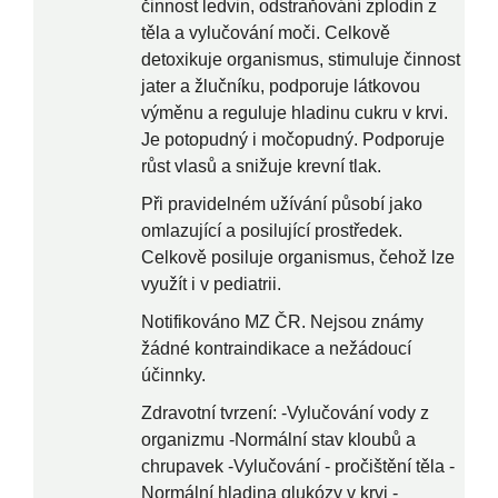
činnost ledvin, odstraňování zplodin z
těla a vylučování moči. Celkově
detoxikuje organismus, stimuluje činnost
jater a žlučníku, podporuje látkovou
výměnu a reguluje hladinu cukru v krvi.
Je potopudný i močopudný. Podporuje
růst vlasů a snižuje krevní tlak.
Při pravidelném užívání působí jako
omlazující a posilující prostředek.
Celkově posiluje organismus, čehož lze
využít i v pediatrii.
Notifikováno MZ ČR. Nejsou známy
žádné kontraindikace a nežádoucí
účinnky.
Zdravotní tvrzení: -Vylučování vody z
organizmu -Normální stav kloubů a
chrupavek -Vylučování - pročištění těla -
Normální hladina glukózy v krvi -