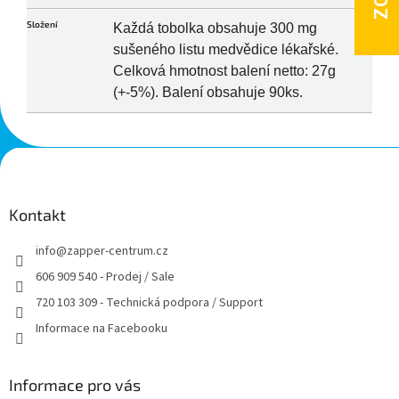
Složení
Každá tobolka obsahuje 300 mg
sušeného listu medvědice lékařské.
Celková hmotnost balení netto: 27g
(+-5%). Balení obsahuje 90ks.
Z
á
p
a
Kontakt
t
info
@
zapper-centrum.cz
í
606 909 540 - Prodej / Sale
720 103 309 - Technická podpora / Support
Informace na Facebooku
Informace pro vás