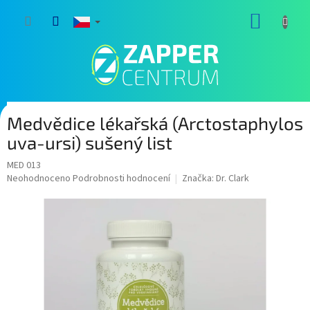
Přejít
NÁKUP
na
obsah
KOŠÍK
Medvědice lékařská (Arctostaphylos
uva-ursi) sušený list
MED 013
Průměrné
Neohodnoceno
Podrobnosti hodnocení
Značka:
Dr. Clark
hodnocení
produktu
je
0,0
z
5
hvězdiček.