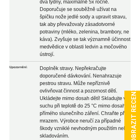
dva týdny, maximálně 5x ročně.
Doporučuje se souběžně užívat na
špičku nože jedlé sody a upravit stravu,
tak aby převažovaly zásadotvorné
potraviny (mléko, zelenina, brambory, ne
káva). Zvyšuje se tak významně účinnost
medvědice v oblasti ledvin a močového
ústrojí.
Upozornění:
Doplněk stravy. Nepřekračujte
doporučené dávkování. Nenahrazuje
pestrou stravu. Může nepříznivě
ovlivňovat činnost a pozornost dětí.
Ukládejte mimo dosah dětí! Skladujte v
suchu při teplotě do 25 °C mimo dosah
přímého slunečního záření. Chraňte před
mrazem. Výrobce neručí za případné
škody vzniklé nevhodným použitím nebo
skladováním.