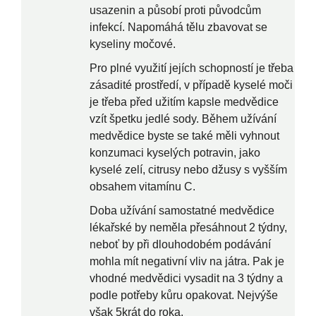
usazenin a působí proti původcům
infekcí. Napomáhá tělu zbavovat se
kyseliny močové.
Pro plné využití jejích schopností je třeba
zásadité prostředí, v případě kyselé moči
je třeba před užitím kapsle medvědice
vzít špetku jedlé sody. Během užívání
medvědice byste se také měli vyhnout
konzumaci kyselých potravin, jako
kyselé zelí, citrusy nebo džusy s vyšším
obsahem vitamínu C.
Doba užívání samostatné medvědice
lékařské by neměla přesáhnout 2 týdny,
neboť by při dlouhodobém podávání
mohla mít negativní vliv na játra. Pak je
vhodné medvědici vysadit na 3 týdny a
podle potřeby kůru opakovat. Nejvýše
však 5krát do roka.