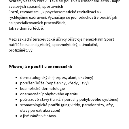
ochrany vašeho zdraví. Také se používá k usnadnění léčby - např.
svalových spasmů, sportovních
úrazů, revmatismu, k psychosomatické revitalizaci a k
rychlejšímu uzdravení. Vyznačuje se jednoduchostí v použití jak
na specializovaných pracovištích,
tak i v domácí léčbě.
Mezi základní terapeutické účinky přístroje henex-Halm Sport
patří účinek: analgetický, spasmolytický, stimulační,
protizánětlivý.
Přístroj lze použít u onemocnění:
dermatologických (herpes, akné, ekzémy)
porušení kůže (popáleniny, vředy, jizvy)
kosmetické dermatologie
onemocnění pohybového aparátu
poúrazové stavy (funkční poruchy pohybového systému)
stomatologické použití (gingivitidy, paradentózy, afty,
stavy po extrakci zubu)
a jiné zánětlivé stavy.