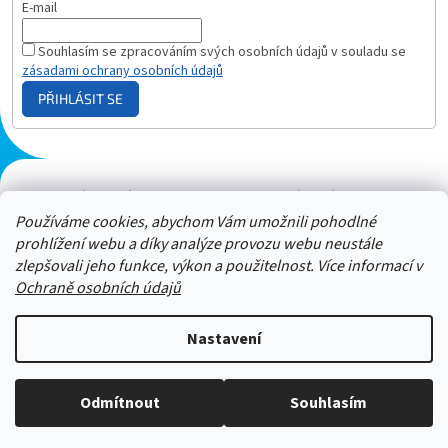
E-mail
Souhlasím se zpracováním svých osobních údajů v souladu se
zásadami ochrany osobních údajů
PŘIHLÁSIT SE
Plazmový generátor.cz
Heureka - hodnocení
Solárne panely.sk
Parasite zapper
Používáme cookies, abychom Vám umožnili pohodlné
prohlížení webu a díky analýze provozu webu neustále
zlepšovali jeho funkce, výkon a použitelnost. Více informací v
Ochraně osobních údajů
Nastavení
Stačí nám zavolat a zeptat se :-)
Odmítnout
Souhlasím
Copyright 2026
ZAPPER-CENTRUM.cz
. Všechna práva vyhrazena.
Jsme tu pro vás -> 606 909 540
Chcete slevu 500 Kč ?