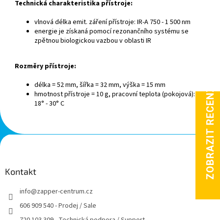
Technická charakteristika přístroje:
vlnová délka emit. záření přístroje: IR-A 750 - 1 500 nm
energie je získaná pomocí rezonančního systému se
zpětnou biologickou vazbou v oblasti IR
Rozměry přístroje:
délka = 52 mm, šířka = 32 mm, výška = 15 mm
hmotnost přístroje = 10 g, pracovní teplota (pokojová):
18° - 30° C
Z
á
p
a
Kontakt
t
info
@
zapper-centrum.cz
í
606 909 540 - Prodej / Sale