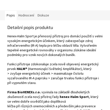
Popis
Hodnocení
Diskuze
Detailní popis produktu
Henex-Halm Sport je přenosný přístroj pro domácí použití s velmi
vysokým energetickým účinkem, který zabezpečuje zdroj
infračerveného (IR-A) tepla pro léčbu oblastí těla. Vytvořením
tepelné energetické rovnováhy v organismu získáme ideální
podmínky pro vznik nových dokonalých buněk.
Funkci přístroje zdokonaluje zcela nově objevený energetický
prvek
HALM®
(Harmonizující Světelný Amplifikátor), který:
> zvyšuje energetický účinek > maximalizuje čistotu
vyzařovaného IR-A paprsku > zaručuje trvalou funkci přístroje i
při vypnutém stavu.
Firma BioHENEXs.r.o.
vyvinula na základě dlouholetých
zkušeností zcela nový přístroj řady
henex-Halm Sport
, který
se velmi dobře osvědčil jako doplňková
léčba při různých onemocněních a především jako prevence