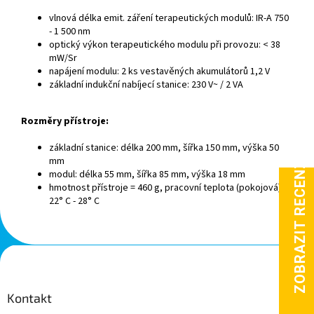
vlnová délka emit. záření terapeutických modulů: IR-A 750
- 1 500 nm
optický výkon terapeutického modulu při provozu: < 38
mW/Sr
napájení modulu: 2 ks vestavěných akumulátorů 1,2 V
základní indukční nabíjecí stanice: 230 V~ / 2 VA
Rozměry přístroje:
základní stanice: délka 200 mm, šířka 150 mm, výška 50
mm
modul: délka 55 mm, šířka 85 mm, výška 18 mm
hmotnost přístroje = 460 g, pracovní teplota (pokojová):
22° C - 28° C
Z
á
p
a
Kontakt
t