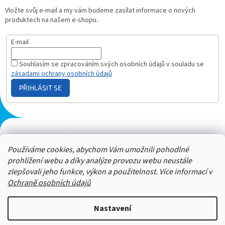
Vložte svůj e-mail a my vám budeme zasílat informace o nových
produktech na našem e-shopu.
E-mail
Souhlasím se zpracováním svých osobních údajů v souladu se
zásadami ochrany osobních údajů
PŘIHLÁSIT SE
Plazmový generátor.cz
Heureka - hodnocení
Solárne panely.sk
Parasite zapper
Používáme cookies, abychom Vám umožnili pohodlné
prohlížení webu a díky analýze provozu webu neustále
zlepšovali jeho funkce, výkon a použitelnost. Více informací v
Ochraně osobních údajů
Nastavení