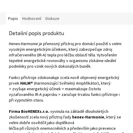
Popis
Hodnocení
Diskuze
Detailní popis produktu
Henex-Harmonie je přenosný přístroj pro domácí použití s velmi
vysokým energetickým účinkem, který zabezpečuje zdroj
infračerveného (IR-A) tepla pro léčbu oblastí těla. Vytvořením
tepelné energetické rovnováhy v organismu získáme ideální
podmínky pro vznik nových dokonalých buněk.
Funkci přístroje zdokonaluje zcela nově objevený energetický
prvek
HALM®
(Harmonizující Světelný Amplifikátor), který:
> zvyšuje energetický účinek > maximalizuje čistotu
vyzařovaného IR-A paprsku > zaručuje trvalou funkci přístroje i
při vypnutém stavu.
Firma BioHENEXs.r.o.
vyvinula na základě dlouholetých
zkušeností zcela nový přístroj řady
henex-Harmonie
, který se
velmi dobře osvědčil jako doplňková
léčba při různých onemocněních a především jako prevence