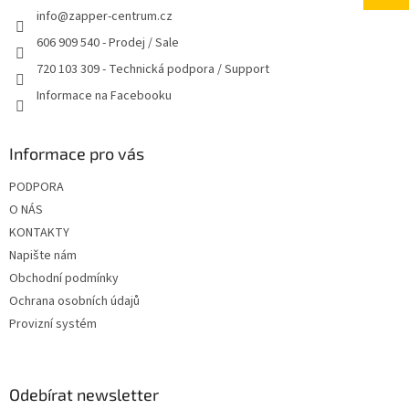
info
@
zapper-centrum.cz
í
606 909 540 - Prodej / Sale
720 103 309 - Technická podpora / Support
Informace na Facebooku
Informace pro vás
PODPORA
O NÁS
KONTAKTY
Napište nám
Obchodní podmínky
Ochrana osobních údajů
Provizní systém
Odebírat newsletter