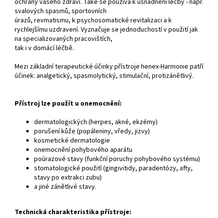
ochrany vašeho zdraví. Také se používá k usnadnění léčby - např.
svalových spasmů, sportovních
úrazů, revmatismu, k psychosomatické revitalizaci a k
rychlejšímu uzdravení. Vyznačuje se jednoduchostí v použití jak
na specializovaných pracovištích,
tak i v domácí léčbě.
Mezi základní terapeutické účinky přístroje henex-Harmonie patří
účinek: analgetický, spasmolytický, stimulační, protizánětlivý.
Přístroj lze použít u onemocnění:
dermatologických (herpes, akné, ekzémy)
porušení kůže (popáleniny, vředy, jizvy)
kosmetické dermatologie
onemocnění pohybového aparátu
poúrazové stavy (funkční poruchy pohybového systému)
stomatologické použití (gingivitidy, paradentózy, afty,
stavy po extrakci zubu)
a jiné zánětlivé stavy.
Technická charakteristika přístroje: