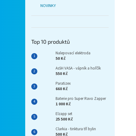
NOVINKY
Top 10 produktů
Nalepovací elektroda
50 Kč
AsSH VASA - vápník a hořčík
550 Kč
Paratizex
660 Kč
Baterie pro Super Ravo Zapper
1 000 Kč
Elzapp set
25 500 Kč
Clarkia - tinktura tří bylin
500 Kč