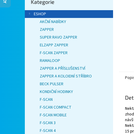
Kategorie
kategorie
n
e
ESHOP
l
AKČNÍ NABÍDKY
ZAPPER
SUPER RAVO ZAPPER
ELZAPP ZAPPER
F-SCAN ZAPPER
RAMALOOP
ZAPPER A PŘÍSLUŠENSTVÍ
ZAPPER A KOLOIDNÍ STŘÍBRO
Popi
BECK PULSER
KONDIČNÍ HODINKY
Det
F-SCAN
F-SCAN COMPACT
Nekt
zhodn
F-SCAN MOBILE
návšt
F-SCAN 3
Nekta
F-SCAN 4
15 pr