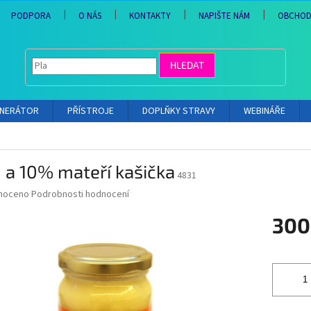
PODPORA
O NÁS
KONTAKTY
NAPIŠTE NÁM
OBCHOD
HLEDAT
ENERÁTOR
PŘÍSTROJE
DOPLŇKY STRAVY
WEBINÁŘE
 a 10% mateří kašička
4831
né
noceno
Podrobnosti hodnocení
ní
300
u
Měrná
cena:
ek.