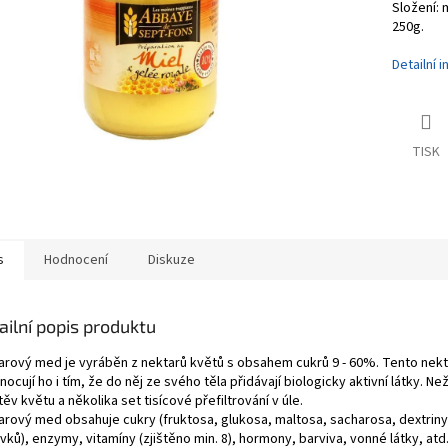
Složení: 
250g.
Detailní 
TISK
s
Hodnocení
Diskuze
ailní popis produktu
arový med je vyráběn z nektarů květů s obsahem cukrů 9 - 60%. Tento nekt
ocují ho i tím, že do něj ze svého těla přidávají biologicky aktivní látky. N
ěv květu a několika set tisícové přefiltrování v úle.
rový med obsahuje cukry (fruktosa, glukosa, maltosa, sacharosa, dextriny), 
vků), enzymy, vitamíny (zjištěno min. 8), hormony, barviva, vonné látky, atd