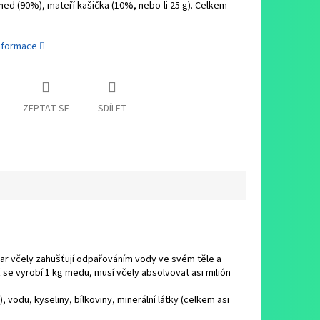
med (90%), mateří kašička (10%, nebo-li 25 g). Celkem
informace
ZEPTAT SE
SDÍLET
ar včely zahušťují odpařováním vody ve svém těle a
ež se vyrobí 1 kg medu, musí včely absolvovat asi milión
vodu, kyseliny, bílkoviny, minerální látky (celkem asi
.