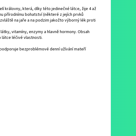
í královny, která, díky této jedinečné látce, žije 4 až
mu přírodnímu bohatství (některé z jejích prvků
vláště na jaře a na podzim jakožto výborný lék proti
í látky, vitamíny, enzymy a hlavně hormony. Obsah
 látce léčivé vlastnosti.
 podporuje bezproblémové denní užívání mateří