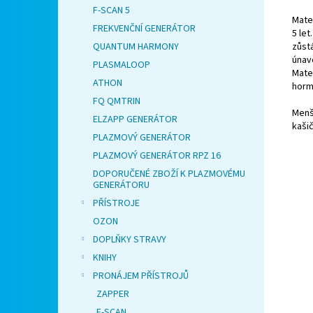
F-SCAN 5
Mateř
FREKVENČNÍ GENERÁTOR
5 let
zůst
QUANTUM HARMONY
únav
PLASMALOOP
Mate
ATHON
hormo
FQ QMTRIN
Menš
ELZAPP GENERÁTOR
kaši
PLAZMOVÝ GENERÁTOR
PLAZMOVÝ GENERÁTOR RPZ 16
DOPORUČENÉ ZBOŽÍ K PLAZMOVÉMU
GENERÁTORU
PŘÍSTROJE
OZON
DOPLŇKY STRAVY
KNIHY
PRONÁJEM PŘÍSTROJŮ
ZAPPER
F-SCAN