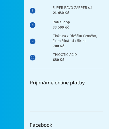
SUPER RAVO ZAPPER set
21 450 Kč
RaMaLoop
33 500 Kč
Tinktura z Ořešáku Černého,
Extra Silná - 4 x 50 ml
700 Kč
THIOCTIC ACID
650 Kč
Přijímáme online platby
Facebook