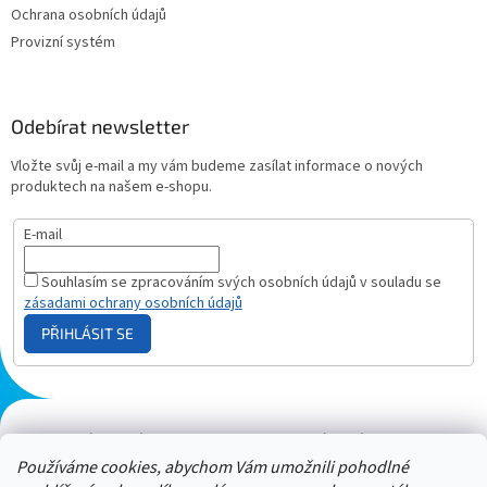
Ochrana osobních údajů
Provizní systém
Odebírat newsletter
Vložte svůj e-mail a my vám budeme zasílat informace o nových
produktech na našem e-shopu.
E-mail
Souhlasím se zpracováním svých osobních údajů v souladu se
zásadami ochrany osobních údajů
PŘIHLÁSIT SE
Plazmový generátor.cz
Heureka - hodnocení
Solárne panely.sk
Parasite zapper
Používáme cookies, abychom Vám umožnili pohodlné