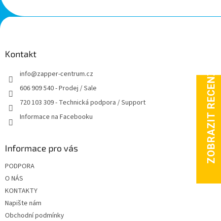
Z
á
p
a
Kontakt
t
info
@
zapper-centrum.cz
í
606 909 540 - Prodej / Sale
720 103 309 - Technická podpora / Support
Informace na Facebooku
Informace pro vás
PODPORA
O NÁS
KONTAKTY
Napište nám
Obchodní podmínky