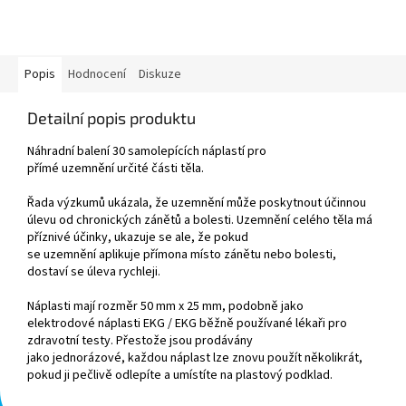
Popis
Hodnocení
Diskuze
Detailní popis produktu
Náhradní
balení
3
0
samolepících
náplastí
pro
přímé
uzemnění
určité části
těla.
Řada
výzkumů ukázala, že
uzemnění
může poskytnout
účinnou
úlevu
od
chronických zánětů
a
bolesti
. U
zemnění
celého těla má
příznivé účinky, ukazuje se ale, že pokud
se
uzemnění
aplikuje
přímo
na
místo
zánětu
nebo
bolesti,
dostaví se úleva rychleji
.
Náplasti mají rozměr
50 mm
x
25 mm
, podobně jako
elektrodové
náplasti
EKG
/
EKG
běžně používané
lékaři
pro
zdravotní
testy
. Přestože
jsou prodávány
jako
jednorázové
,
každou
náplast
lze
znovu
použít
několikrát
,
pokud ji
pečlivě odlepíte a
umístíte na
p
lastový podklad.