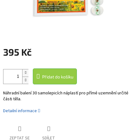
395 Kč
Měrná
cena:
Přidat do košíku
Náhradní
balení
3
0
samolepicích
náplastí
pro přímé
uzemnění
určité
části
těla.
Detailní informace
ZEPTAT SE
SDÍLET