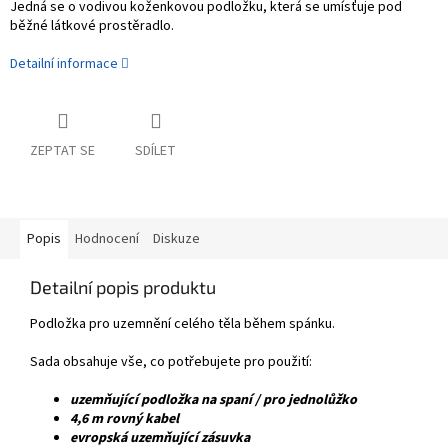
Jedná se o
vodivou koženkovou podložku, která se umísťuje pod
běžné látkové prostěradlo
.
Detailní informace
ZEPTAT SE
SDÍLET
Popis
Hodnocení
Diskuze
Detailní popis produktu
Podložka
pro
uzemnění
celého těla
během spánku
.
Sada
obsahuje
vše, co potřebujete
pro použití
:
uzemňující podložka na spaní / pro jednolůžko
4,6 m
rovný kabel
evropská
uzemňující
zásuvka