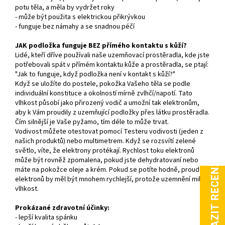
potu těla, a měla by vydržet roky
- může být použita s elektrickou přikrývkou
- funguje bez námahy a se snadnou péčí
JAK podložka funguje BEZ přímého kontaktu s kůží?
Lidé, kteří dříve používali naše uzemňovací prostěradla, kde jste
potřebovali spát v přímém kontaktu kůže a prostěradla, se ptají:
"Jak to funguje, když podložka není v kontakt s kůží?"
Když se uložíte do postele, pokožka Vašeho těla se podle
individuální konstituce a okolností mírně zvlhčí/napotí. Tato
vlhkost působí jako přirozený vodič a umožní tak elektronům,
aby k Vám proudily z uzemňující podložky přes látku prostěradla.
Čím silnější je Vaše pyžamo, tím déle to může trvat.
Vodivost můžete otestovat pomocí Testeru vodivosti (jeden z
našich produktů) nebo multimetrem. Když se rozsvítí zelené
světlo, víte, že elektrony protékají. Rychlost toku elektronů
může být rovněž zpomalena, pokud jste dehydratovaní nebo
máte na pokožce oleje a krém. Pokud se potíte hodně, proud
elektronů by měl být mnohem rychlejší, protože uzemnění miluje
vlhkost.
Prokázané zdravotní účinky:
- lepší kvalita spánku