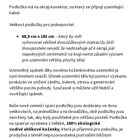
Podložka má na okraji konektor, na který se připojí uzemňující
kabel
.
Velikost podložky pro jednopostel
:
68,5 cm x 183 cm
–
který by měl
vyhovovat
většině
dvoulůžkových
matrací
(
u širší
dvoupostele nevadí, že nedosahuje až k okraji, pár
nepokrytých centimetrů na kraji nemá zásadní význam
pro uzemnění většiny plochy těla)
Uzemněný spánek díky novému koženkovému uzemnění je
nyní mnohem snazší. Účinek uzemnění těla byl pomocí výzkumu
prokázán ve snížení zánětu, bolesti, stresu a generování
většího pocitu pohody. Současně si můžete užít hlubší a
osvěžující spánek.
Naše nové zemnící spací podložky jsou dodávány ve dvou
velikostech, na jednolůžko a na dvoulůžko, obě podložky jsou
navrženy tak, aby byly použitelné pro většinu postelí. Podložka
na spaní je vyrobena z měkké,
100% ekologické
vodivé uhlíkové koženky
, která je příjemná pro pokožku, je
prodyšná a téměř nepozorovatelná pod Vaším běžným