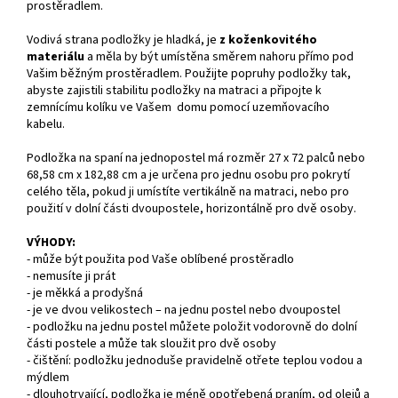
prostěradlem.
Vodivá strana podložky je hladká, je
z koženkovitého
materiálu
a měla by být umístěna směrem nahoru přímo pod
Vašim běžným prostěradlem. Použijte popruhy podložky tak,
abyste zajistili stabilitu podložky na matraci a připojte k
zemnícímu kolíku ve Vašem domu pomocí uzemňovacího
kabelu.
Podložka na spaní na jednopostel má rozměr 27 x 72 palců nebo
68,58 cm x 182,88 cm a je určena pro jednu osobu pro pokrytí
celého těla, pokud ji umístíte vertikálně na matraci, nebo pro
použití v dolní části dvoupostele, horizontálně pro dvě osoby.
VÝHODY:
- může být použita pod Vaše oblíbené prostěradlo
- nemusíte ji prát
- je měkká a prodyšná
- je ve dvou velikostech – na jednu postel nebo dvoupostel
- podložku na jednu postel můžete položit vodorovně do dolní
části postele a může tak sloužit pro dvě osoby
- čištění: podložku jednoduše pravidelně otřete teplou vodou a
mýdlem
- dlouhotrvající, podložka je méně opotřebená praním, od olejů a