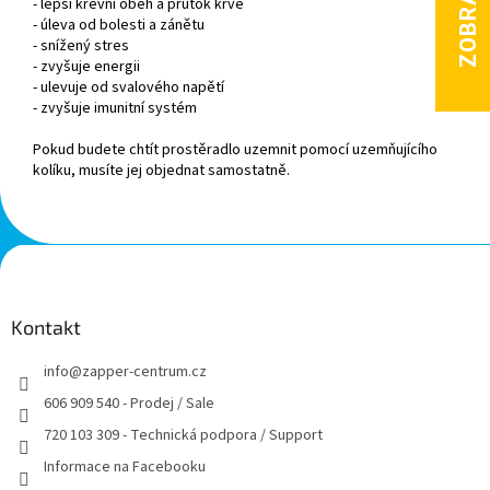
- lepší krevní oběh a průtok krve
- úleva od bolesti a zánětu
- snížený stres
- zvyšuje energii
- ulevuje od svalového napětí
- zvyšuje imunitní systém
Pokud budete chtít prostěradlo uzemnit pomocí uzemňujícího
kolíku, musíte jej objednat
samostatně
.
Z
á
p
a
Kontakt
t
info
@
zapper-centrum.cz
í
606 909 540 - Prodej / Sale
720 103 309 - Technická podpora / Support
Informace na Facebooku