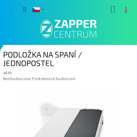
Přejít
NÁKUP
na
obsah
KOŠÍK
PODLOŽKA NA SPANÍ /
JEDNOPOSTEL
4849
Průměrné
Neohodnoceno
Podrobnosti hodnocení
hodnocení
produktu
je
0,0
z
5
hvězdiček.