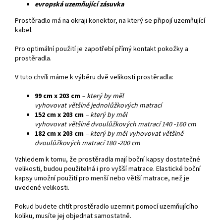
evropská
uzemňující
zásuvka
Prostěradlo má na okraji konektor, na který se připojí uzemňující
kabel
.
P
ro optimální
použití j
e zapotřebí
přímý kontakt
pokožky a
prostěradla.
V tuto chvíli
máme k výběru dvě velikosti
prostěradla:
99 cm
x
203 cm
–
který by měl
vyhovovat
většině
jednolůžkových
matrací
152 cm
x
203 cm
–
který by měl
vyhovovat
většině
dvoulůžkových
matrací 140 -160 cm
182 cm x 203 cm
– který by měl vyhovovat většině
dvoulůžkových matrací 180 -200 cm
Vzhledem k tomu,
že prostěradla
mají
boční kapsy dostatečné
velikosti
,
budou použitelná
i pro vyšší
matrace.
Elastické
boční
kapsy
umožní použití p
ro
menší nebo větší
matrace
, než je
uvedené
velikosti
.
Pokud budete chtít prostěradlo uzemnit pomocí uzemňujícího
kolíku, musíte jej objednat
samostatně
.