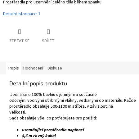
P
rostěradla
pro
uzemnění
celého těla
během spánku
.
Detailní informace
ZEPTAT SE
SDÍLET
Popis
Hodnocení
Diskuze
Detailní popis produktu
Jedná se o
100
%
bavlnu
s jemnými
a současně
odolnými
vodivými
stříbrnými
vlákny,
ve
tkanými
do
materiálu
.
Každé
prostěradlo
obsahuje
500-1100 m
stříbra
,
v závislosti na
velikosti
.
Sada
obsahuje
vše, co potřebujete
pro použití
:
uzemňující prostěradlo napínací
4,6 m
rovný kabel