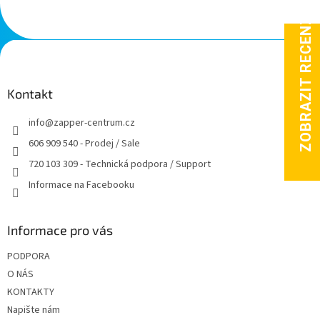
Z
á
p
a
Kontakt
t
info
@
zapper-centrum.cz
í
606 909 540 - Prodej / Sale
720 103 309 - Technická podpora / Support
Informace na Facebooku
Informace pro vás
PODPORA
O NÁS
KONTAKTY
Napište nám