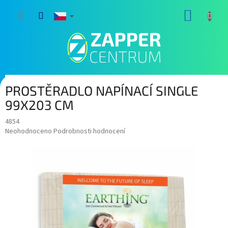
Přejít
NÁKUP
na
obsah
KOŠÍK
PROSTĚRADLO NAPÍNACÍ SINGLE
99X203 CM
4854
Průměrné
Neohodnoceno
Podrobnosti hodnocení
hodnocení
produktu
je
0,0
z
5
hvězdiček.