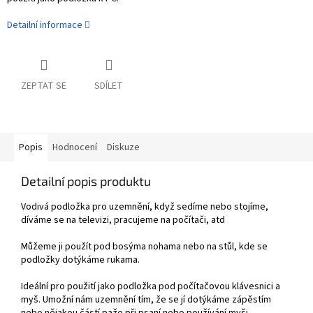
Detailní informace
ZEPTAT SE
SDÍLET
Popis
Hodnocení
Diskuze
Detailní popis produktu
Vodivá
podložka
pro uzemnění
, když
sedíme nebo stojíme
,
díváme se na televizi, pracujeme na počítači,
atd
Můžeme ji použít
pod
bosým
a
nohama
nebo
na stůl
, kde se
podložky dotýkáme
rukama
.
Ideální
pro použití
jako
podložka
pod
počítačovou
klávesnici a
myš. U
možní
nám
uzemnění tím, že se jí dotýkáme
zápěstím