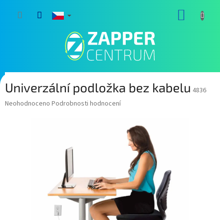
Přejít
NÁKUP
na
obsah
KOŠÍK
Univerzální podložka bez kabelu
4836
Průměrné
Neohodnoceno
Podrobnosti hodnocení
hodnocení
produktu
je
0,0
z
5
hvězdiček.