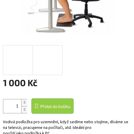
1 000 Kč
Měrná
cena:
Přidat do košíku
Vodivá
podložka
pro uzemnění
, když
sedíme nebo stojíme
, díváme se
na televizi, pracujeme na počítači,
atd.
Ideální
pro
použití
jako
podložka
k PC.