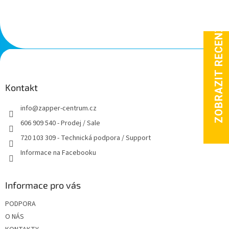
Z
á
p
a
Kontakt
t
info
@
zapper-centrum.cz
í
606 909 540 - Prodej / Sale
720 103 309 - Technická podpora / Support
Informace na Facebooku
Informace pro vás
PODPORA
O NÁS