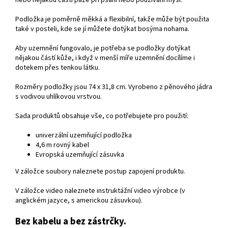
nebo nějakou částí paže
při psaní
nebo používání
myši
.
Podložka
je
poměrně
měkká
a
flexibilní
, takže
může
být
použita
také
v posteli
, kde se jí můžete dotýkat bosýma
nohama
.
Aby uzemnění fungovalo, je potřeba se podložky
dotýkat
nějakou částí kůže, i
když v
menší míře
uzemnění docílíme i
dotekem
přes
tenkou látku
.
Rozměry podložky jsou 74
x 31,8 cm.
Vyrobeno z
pěnového jádra
s
vodivou uhlíkovou
vrstvou
.
Sada
produktů
obsahuje
vše, co potřebujete
pro použití
:
univerzální
uzemňující podložka
4,6 m
rovný kabel
Evropská
uzemňující
zásuvk
a
V záložce soubory naleznete postup zapojení produktu.
V záložce video naleznete instruktážní video výrobce (v
anglickém jazyce, s americkou zásuvkou).
Bez kabelu a bez zástrčky.