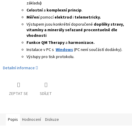
základu
)
Celostní
a
komplexní princip
.
Měřen
í pomocí
elektrod
i
telemetricky.
Výstupem jsou konkrétní doporučené
doplňky stravy,
vitamíny a minerály seřazané procentuelně dle
vhodnosti
Funkce QM Therapy
a
h
armonizace.
Instalace v PC s
Windows
(PC není součástí dodávky).
Výstupy pro tisk protokolu.
Detailní informace
ZEPTAT SE
SDÍLET
Popis
Hodnocení
Diskuze