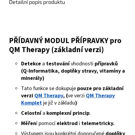
Detailní popis produktu
PŘÍDAVNÝ MODUL PŘÍPRAVKY pro
QM Therapy (základní verzi)
Detekce
a
testování
vhodnosti
přípravků
(Q‑Informatika, doplňky stravy, vitamíny a
minerály)
Tato funkce se dokupuje
pouze pro základní
verzi
QM Therapy
, (
ve verzi
QM Therapy
Komplet
je již v základu
)
Celostní
a
komplexní princip
.
Měřen
í pomocí
elektrod
i
telemetricky.
Výstupem jsou konkrétní doporučené
doplňky