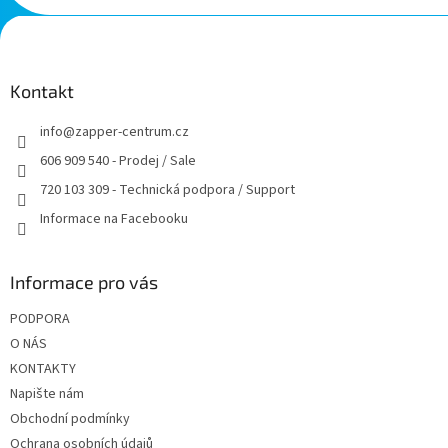
Z
á
p
a
Kontakt
t
info
@
zapper-centrum.cz
í
606 909 540 - Prodej / Sale
720 103 309 - Technická podpora / Support
Informace na Facebooku
Informace pro vás
PODPORA
O NÁS
KONTAKTY
Napište nám
Obchodní podmínky
Ochrana osobních údajů