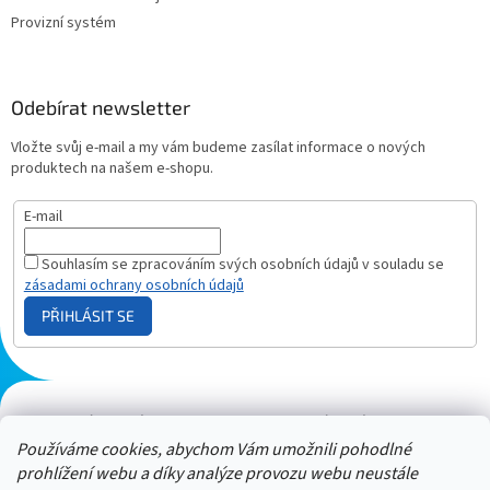
Provizní systém
Odebírat newsletter
Vložte svůj e-mail a my vám budeme zasílat informace o nových
produktech na našem e-shopu.
E-mail
Souhlasím se zpracováním svých osobních údajů v souladu se
zásadami ochrany osobních údajů
PŘIHLÁSIT SE
Plazmový generátor.cz
Heureka - hodnocení
Solárne panely.sk
Parasite zapper
Používáme cookies, abychom Vám umožnili pohodlné
prohlížení webu a díky analýze provozu webu neustále