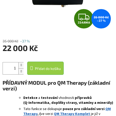
Z
35 000 Kč
–37 %
ZDARMA
D
A
35 000 Kč
–37 %
22 000 Kč
R
Měrná
M
cena:
A
Přidat do košíku
PŘÍDAVNÝ MODUL pro QM Therapy (základní
verzi)
Detekce
a
testování
vhodnosti
přípravků
(Q‑Informatika, doplňky stravy, vitamíny a minerály)
Tato funkce se dokupuje
pouze pro základní verzi
QM
Therapy
, (
ve verzi
QM Therapy Komplet
je již v