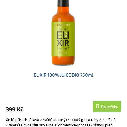
i
r
s
o
p
d
r
u
o
k
d
t
u
ů
k
t
ů
ELIXIR 100% JUICE BIO 750ml
Do košíku
399 Kč
Čistě přírodní šťáva z ručně sbíraných plodů goji a rakytníku. Plná
vitamínů a minerálů pro silnější obranyschopnost i krásnou pleť.