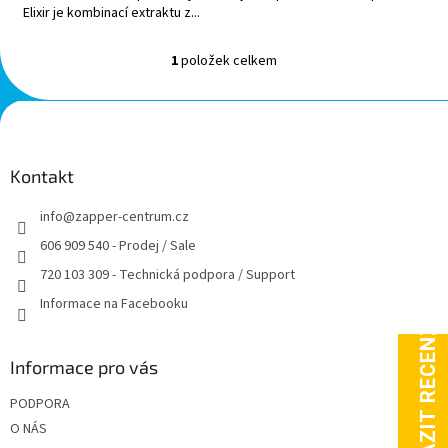
Elixir je kombinací extraktu z...
1
položek celkem
O
v
l
Z
á
á
d
p
a
a
Kontakt
c
t
í
info
@
zapper-centrum.cz
í
p
r
606 909 540 - Prodej / Sale
v
720 103 309 - Technická podpora / Support
k
y
Informace na Facebooku
v
ý
p
Informace pro vás
i
s
PODPORA
u
O NÁS