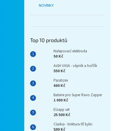
NOVINKY
Top 10 produktů
Nalepovací elektroda
50 Kč
AsSH VASA - vápník a hořčík
550 Kč
Paratizex
660 Kč
Baterie pro Super Ravo Zapper
1 000 Kč
Elzapp set
25 500 Kč
Clarkia - tinktura tří bylin
500 Kč