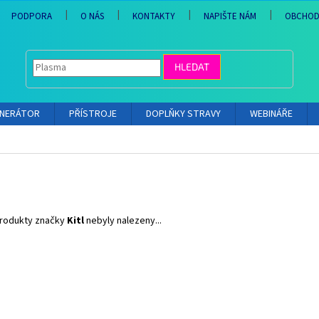
PODPORA
O NÁS
KONTAKTY
NAPIŠTE NÁM
OBCHOD
HLEDAT
ENERÁTOR
PŘÍSTROJE
DOPLŇKY STRAVY
WEBINÁŘE
rodukty značky
Kitl
nebyly nalezeny...