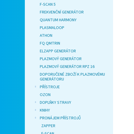
F-SCAN 5
FREKVENČNÍ GENERÁTOR
QUANTUM HARMONY
PLASMALOOP
ATHON
FQ QMTRIN
ELZAPP GENERÁTOR
PLAZMOVÝ GENERÁTOR
PLAZMOVÝ GENERÁTOR RPZ 16
DOPORUČENÉ ZBOŽÍ K PLAZMOVÉMU
GENERÁTORU
PŘÍSTROJE
OZON
DOPLŇKY STRAVY
KNIHY
PRONÁJEM PŘÍSTROJŮ
ZAPPER
F-SCAN