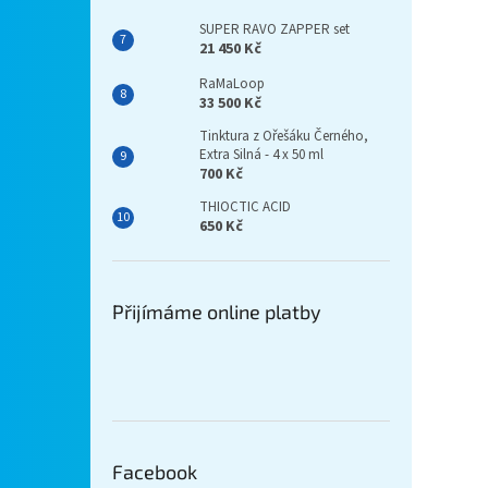
SUPER RAVO ZAPPER set
21 450 Kč
RaMaLoop
33 500 Kč
Tinktura z Ořešáku Černého,
Extra Silná - 4 x 50 ml
700 Kč
THIOCTIC ACID
650 Kč
Přijímáme online platby
Facebook