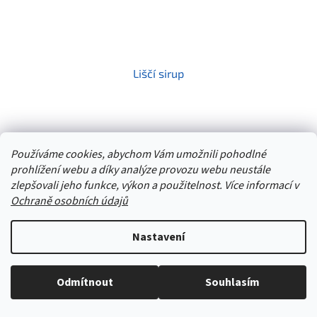
Liščí sirup
Používáme cookies, abychom Vám umožnili pohodlné
Do košíku
199 Kč
prohlížení webu a díky analýze provozu webu neustále
zlepšovali jeho funkce, výkon a použitelnost. Více informací v
Liščí sirup vychází z receptu tradiční čínské medicíny Chu Shi Wei
Ling Tang. Více vám tady toho k účinkům kvůli legislativním
Ochraně osobních údajů
omezením říct nesmíme. Můžete...
Nastavení
Kód:
6556
Stačí nám zavolat a zeptat se :-)
Odmítnout
Souhlasím
Jsme tu pro vás -> 606 909 540