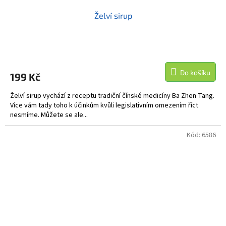
Želví sirup
Do košíku
199 Kč
Želví sirup vychází z receptu tradiční čínské medicíny Ba Zhen Tang.
Více vám tady toho k účinkům kvůli legislativním omezením říct
nesmíme. Můžete se ale...
Kód:
6586