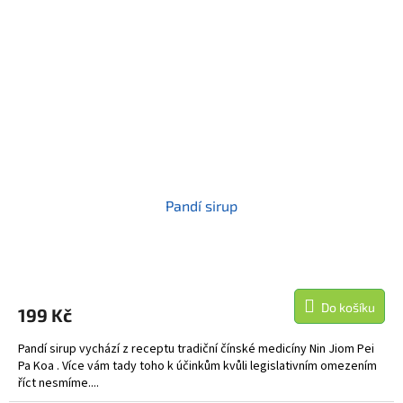
Pandí sirup
Do košíku
199 Kč
Pandí sirup vychází z receptu tradiční čínské medicíny Nin Jiom Pei
Pa Koa . Více vám tady toho k účinkům kvůli legislativním omezením
říct nesmíme....