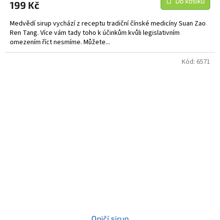
Do košíku
199 Kč
Medvědí sirup vychází z receptu tradiční čínské medicíny Suan Zao
Ren Tang. Více vám tady toho k účinkům kvůli legislativním
omezením říct nesmíme. Můžete...
Kód:
6571
Opičí sirup