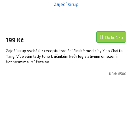
Zaječí sirup
Do košíku
199 Kč
Zaječí sirup vychází z receptu tradiční čínské medicíny Xiao Chai Hu
Tang. Více vám tady toho k účinkům kvůli legislativním omezením
říct nesmíme. Můžete se...
Kód:
6580