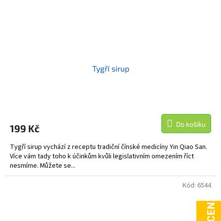
Tygří sirup
Do košíku
199 Kč
Tygří sirup vychází z receptu tradiční čínské medicíny Yin Qiao San.
Více vám tady toho k účinkům kvůli legislativním omezením říct
nesmíme. Můžete se...
Kód:
6544