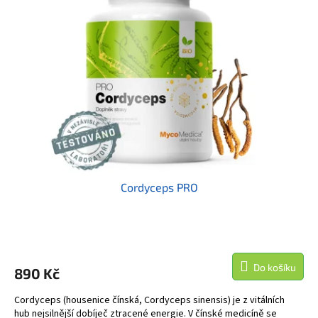
i
r
s
o
p
d
r
u
o
k
d
t
u
ů
k
t
ů
Cordyceps PRO
Do košíku
890 Kč
Cordyceps (housenice čínská, Cordyceps sinensis) je z vitálních
hub nejsilnější dobíječ ztracené energie. V čínské medicíně se