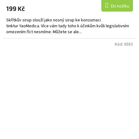
Do košíku
199 Kč
Skřítkův sirup slouží jako nosný sirup ke konzumaci
tinktur YaoMedica. Více vám tady toho k účinkům kvůli legislativním
omezením říct nesmíme. Můžete se ale...
Kód:
6583