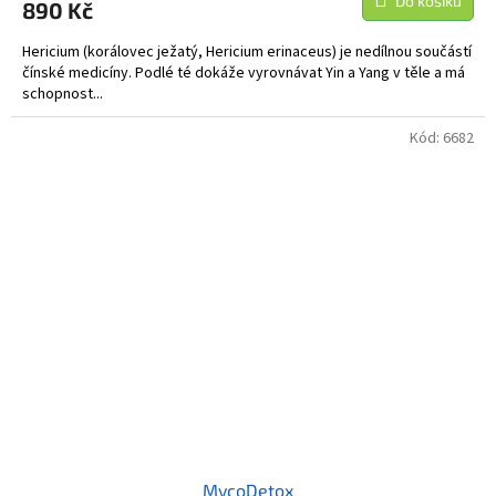
Do košíku
890 Kč
Hericium (korálovec ježatý, Hericium erinaceus) je nedílnou součástí
čínské medicíny. Podlé té dokáže vyrovnávat Yin a Yang v těle a má
schopnost...
Kód:
6682
MycoDetox