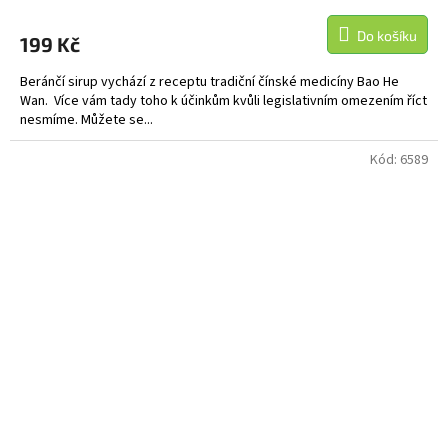
Do košíku
199 Kč
Beránčí sirup vychází z receptu tradiční čínské medicíny Bao He
Wan. Více vám tady toho k účinkům kvůli legislativním omezením říct
nesmíme. Můžete se...
Kód:
6589