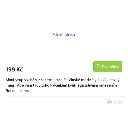
Sloní sirup
Do košíku
199 Kč
Sloní sirup vychází z receptu tradiční čínské medicíny Su Zi Jiang Qi
Tang. Více vám tady toho k účinkům kvůli legislativním omezením
říct nesmíme....
Kód:
6577