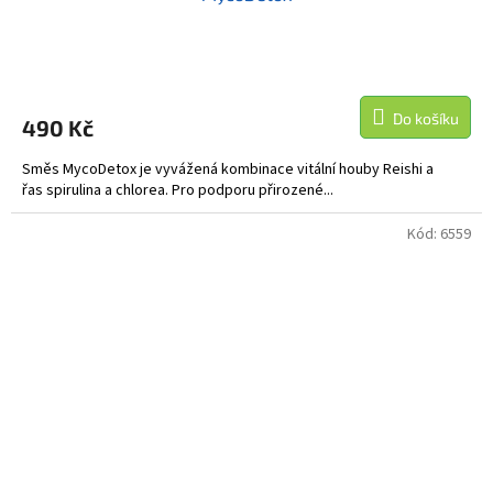
Do košíku
490 Kč
Směs MycoDetox je vyvážená kombinace vitální houby Reishi a
řas spirulina a chlorea. Pro podporu přirozené...
Kód:
6559