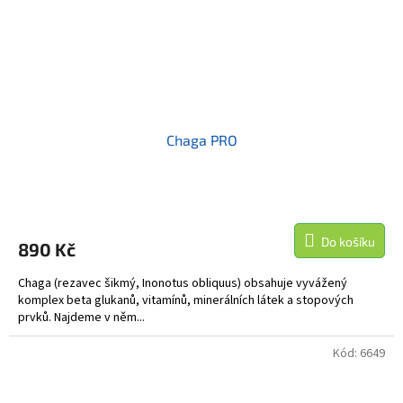
Chaga PRO
Do košíku
890 Kč
Chaga (rezavec šikmý, Inonotus obliquus) obsahuje vyvážený
komplex beta glukanů, vitamínů, minerálních látek a stopových
prvků. Najdeme v něm...
Kód:
6649