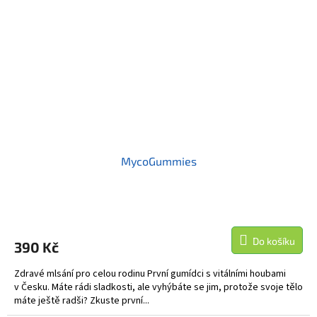
MycoGummies
Do košíku
390 Kč
Zdravé mlsání pro celou rodinu První gumídci s vitálními houbami
v Česku. Máte rádi sladkosti, ale vyhýbáte se jim, protože svoje tělo
máte ještě radši? Zkuste první...