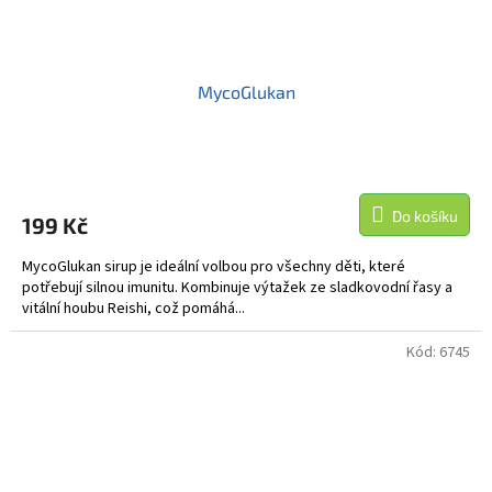
MycoGlukan
Do košíku
199 Kč
MycoGlukan sirup je ideální volbou pro všechny děti, které
potřebují silnou imunitu. Kombinuje výtažek ze sladkovodní řasy a
vitální houbu Reishi, což pomáhá...
Kód:
6745