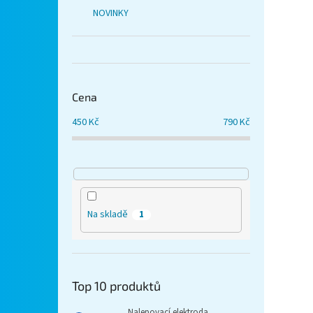
NOVINKY
Cena
450
Kč
790
Kč
Na skladě
1
Top 10 produktů
Nalepovací elektroda