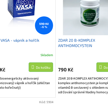
590 Kč
–6 %
VASA - vápník a hořčík
ZDAR 20 B-KOMPLEX
ANTIHOMOCYSTEIN
Skladem
Do košíku
Do
 Kč
790 Kč
 bioenergeticky aktivovaný
ZDAR 20 B-KOMPLEX ANTIHOMOCYS
nizovaný) vápník a hořčík (uhličitan
komplex antihomocystein je komp
to-hořečnatý)
vitamínů B sestavený s ohledem n
udržování správné hladiny homocy
B-komplex antihomocystein se...
Kód:
5904