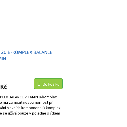
 20 B-KOMPLEX BALANCE
MIN
Do košíku
 Kč
PLEX BALANCE VITAMIN B-komplex
e má zamezit nesouměrnost při
ání hlavních komponent. B-komplex
e se užívá pouze v poledne s jídlem
hvilku před...
O