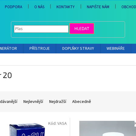
PODPORA
O NÁS
KONTAKTY
NAPIŠTE NÁM
OBCHOD
HLEDAT
ENERÁTOR
PŘÍSTROJE
DOPLŇKY STRAVY
WEBINÁŘE
r 20
dávanější
Nejlevnější
Nejdražší
Abecedně
Kód:
VASA