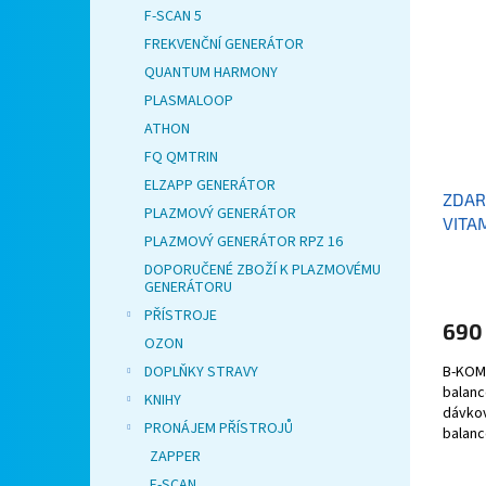
F-SCAN 5
FREKVENČNÍ GENERÁTOR
QUANTUM HARMONY
PLASMALOOP
ATHON
FQ QMTRIN
ELZAPP GENERÁTOR
ZDAR
PLAZMOVÝ GENERÁTOR
VITA
PLAZMOVÝ GENERÁTOR RPZ 16
DOPORUČENÉ ZBOŽÍ K PLAZMOVÉMU
GENERÁTORU
PŘÍSTROJE
690
OZON
B-KOM
DOPLŇKY STRAVY
balanc
KNIHY
dávkov
PRONÁJEM PŘÍSTROJŮ
balanc
nebo c
ZAPPER
F-SCAN