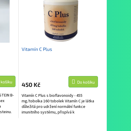
Vitamín C Plus
 košíku
Do košíku
450 Kč
TEIN B-
Vitamín C Plus s bioflavonoidy - 455
lex
mg/tobolka 160 tobolek Vitamín C je látka
a
důležitá pro udržení normální funkce
steinu.
imunitního systému, přispívá k
normálnímu...