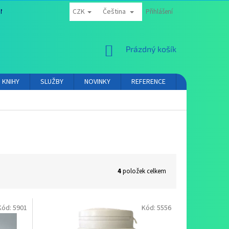
CZK
Čeština
NÍ PODMÍNKY
OCHRANA OSOBNÍCH ÚDAJŮ
Přihlášení
PROVIZNÍ SYSTÉM
NÁKUPNÍ
Prázdný košík
KOŠÍK
KNIHY
SLUŽBY
NOVINKY
REFERENCE
VIDEA
K
4
položek celkem
Kód:
5901
Kód:
5556