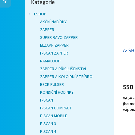
Kategorie
kategorie
i
r
n
s
o
e
ESHOP
p
d
l
AKČNÍ NABÍDKY
r
u
ZAPPER
o
k
d
SUPER RAVO ZAPPER
t
u
ů
ELZAPP ZAPPER
AsSH 
k
F-SCAN ZAPPER
t
RAMALOOP
ů
ZAPPER A PŘÍSLUŠENSTVÍ
ZAPPER A KOLOIDNÍ STŘÍBRO
BECK PULSER
550
KONDIČNÍ HODINKY
VASA -
F-SCAN
(harmo
F-SCAN COMPACT
vápena
F-SCAN MOBILE
F-SCAN 3
F-SCAN 4