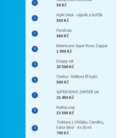
50 Kč
AsSH VASA - vápník a hořčík
550 Kč
Paratizex
660 Kč
Baterie pro Super Ravo Zapper
1 000 Kč
Elzapp set
25 500 Kč
Clarkia - tinktura tří bylin
500 Kč
SUPER RAVO ZAPPER set
21 450 Kč
RaMaLoop
33 500 Kč
Tinktura z Ořešáku Černého,
Extra Silná - 4 x 50 ml
700 Kč