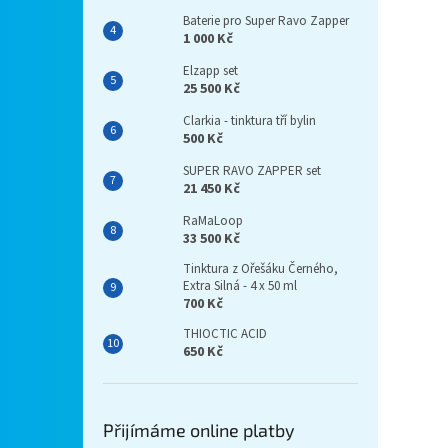
Baterie pro Super Ravo Zapper
1 000 Kč
Elzapp set
25 500 Kč
Clarkia - tinktura tří bylin
500 Kč
SUPER RAVO ZAPPER set
21 450 Kč
RaMaLoop
33 500 Kč
Tinktura z Ořešáku Černého,
Extra Silná - 4 x 50 ml
700 Kč
THIOCTIC ACID
650 Kč
Přijímáme online platby