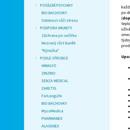
POSÍLENÍ PSYCHIKY
každ
po d
BIO BACHOVKY
(
dop
Odolnost vůči stresu
tepl
PODPORA IMUNITY
užív
omez
Záchrana po večírku
týdny
Nezvaný růst buněk
prod
"Rýmička"
Upo
PODLE VÝROBCE
HIMALYO
ZINZINO
SENZA MEDICAL
ZARETIS
ForLongLife
BIO BACHOVKY
MycoMedica
PHARMANEX
ALAGENEX