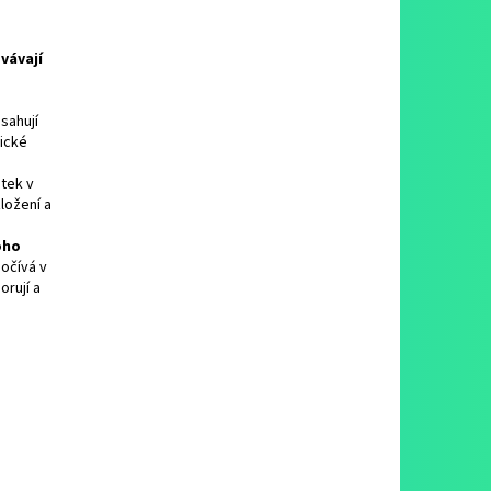
ovávají
bsahují
lické
átek v
ložení a
oho
očívá v
rují a