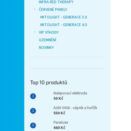
INFRA RED THERAPY
ČERVENÉ PANELY
MITOLIGHT - GENERACE 5.0
MITOLIGHT - GENERACE 4.0
VIP VÝHODY
UZEMNĚNÍ
NOVINKY
Top 10 produktů
Nalepovací elektroda
50 Kč
AsSH VASA - vápník a hořčík
550 Kč
Paratizex
660 Kč