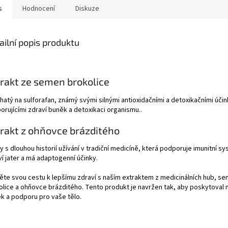
s
Hodnocení
Diskuze
ailní popis produktu
rakt ze semen brokolice
hatý na sulforafan, známý svými silnými antioxidačními a detoxikačními účin
orujícími zdraví buněk a detoxikaci organismu..
rakt z ohňovce brázditého
 s dlouhou historií užívání v tradiční medicíně, která podporuje imunitní s
í jater a má adaptogenní účinky.
ěte svou cestu k lepšímu zdraví s naším extraktem z medicinálních hub, s
olice a ohňovce brázditého. Tento produkt je navržen tak, aby poskytoval 
ek a podporu pro vaše tělo.