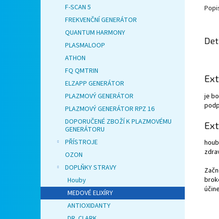
F-SCAN 5
Popi
FREKVENČNÍ GENERÁTOR
QUANTUM HARMONY
Det
PLASMALOOP
ATHON
FQ QMTRIN
Ext
ELZAPP GENERÁTOR
je bo
PLAZMOVÝ GENERÁTOR
podp
PLAZMOVÝ GENERÁTOR RPZ 16
DOPORUČENÉ ZBOŽÍ K PLAZMOVÉMU
Ext
GENERÁTORU
PŘÍSTROJE
houby
zdrav
OZON
DOPLŇKY STRAVY
Začn
brok
Houby
účin
MEDOVÉ ELIXÍRY
ANTIOXIDANTY
DR. CLARK