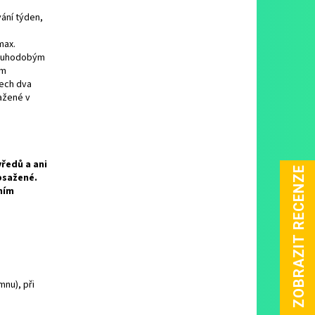
ání týden,
max.
Dlouhodobým
ím
tech dva
sažené v
ředů a ani
bsažené.
ním
nu), při