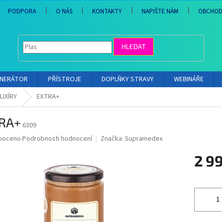
PODPORA
O NÁS
KONTAKTY
NAPIŠTE NÁM
OBCHOD
HLEDAT
ENERÁTOR
PŘÍSTROJE
DOPLŇKY STRAVY
WEBINÁŘE
LIXÍRY
EXTRA+
RA+
6309
né
noceno
Podrobnosti hodnocení
Značka:
Supramedex
ní
2 9
u
Měrná
cena:
ek.