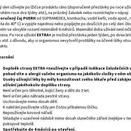
ý den užívejte po lžičce produktu ráno (doporučené přestávky po roce užív
ruhém roce dva týdny atd.), na prázdný žaludek nebo rozmíchejte v nápoji
oručený čaj PUERH
od SUPRAMEDEX, kombucha, vodní kefír, voda apod., 
ota do 40° C) a vypijte najednou nebo popíjejte po doušcích po celý den. 
áním se obvykle rozumí minimálně 6 měsíců. Maximální doba užívání není nič
ena. Po roce užívání
EXTRA+
je možná přestávka jeden týden, po dvou le
 atd. z důvodu, aby si organismus nevytvořil protilátky na účinné látky ob
uktu.
zornění
Doplněk stravy EXTRA +neužívejte v případě indikace žaludečních v
pokud víte o alergii vašeho organismu na jakékoliv složky v něm o
Osoby užívající léky by měly konzultovat svého lékaře před zaháje
užívání jakéhokoliv doplňku stravy.
Není určen pro těhotné, kojící ženy a děti do 3 let.
Není určen jako náhrada pestré stravy.
Uschovávejte mimo dosah dětí.
K nabírání používejte vždy jen čistou přibalenou lžičku.
Nepoužívejte kovové nářadí.
Skladujte v uzavřené nádobě mimo dosah slunečního záření (nejlépe v tem
pokojové teplotě.
Spotřebujte do 4 měsíců po otevření.