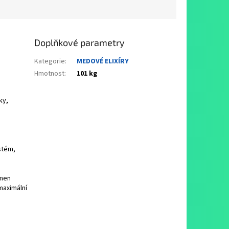
Doplňkové parametry
Kategorie
:
MEDOVÉ ELIXÍRY
Hmotnost
:
101 kg
ky,
ystém,
emen
maximální