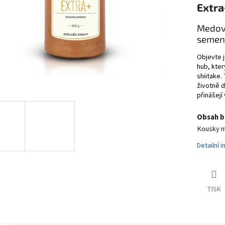
Extra
Medový
semen 
Objevte j
hub, kter
shiitake
životně d
přinášejí
Obsah ba
Kousky me
Detailní 
TISK