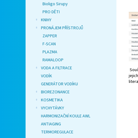
Bioligo Sirupy
PRO DĚTI
KNIHY
PRONÁJEM PŘÍSTROJŮ
ZAPPER
F-SCAN
PLAZMA
RAMALOOP
VODA A FILTRACE
Souč
jeji
VODÍK
liter
GENERÁTOR VODÍKU
BIOREZONANCE
KOSMETIKA
VYCHYTÁVKY
HARMONIZAČNÍ KOULE AWL
ANTIAGING
TERMOREGULACE