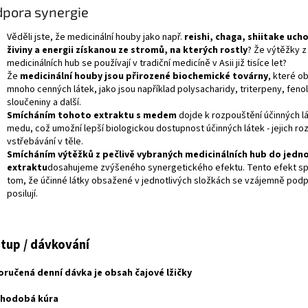
pora synergie
Věděli jste, že medicinální houby jako např.
reishi, chaga, shiitake uch
živiny a energii získanou ze stromů, na kterých rostly
? Že výtěžky z
medicinálních hub se používají v tradiční medicíně v Asii již tisíce let?
Že
medicinální houby jsou přirozené biochemické továrny
, které o
mnoho cenných látek, jako jsou například polysacharidy, triterpeny, feno
sloučeniny a další.
Smícháním tohoto extraktu s medem
dojde k rozpouštění účinných l
medu, což umožní lepší biologickou dostupnost účinných látek - jejich roz
vstřebávání v těle.
Smícháním výtěžků z pečlivě vybraných medicinálních hub do jedn
extraktu
dosahujeme zvýšeného synergetického efektu. Tento efekt sp
tom, že účinné látky obsažené v jednotlivých složkách se vzájemně podpo
posilují.
tup / dávkování
ručená denní dávka je obsah čajové lžičky
uhodobá kúra