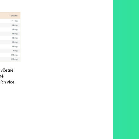
, včetně
né
ích více.