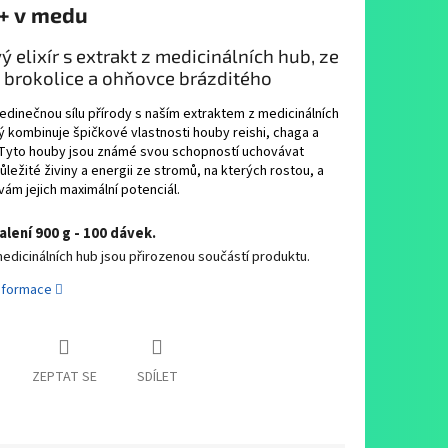
+ v medu
 elixír s extrakt z medicinálních hub, ze
brokolice a ohňovce brázditého
edinečnou sílu přírody s naším extraktem z medicinálních
ý kombinuje špičkové vlastnosti houby reishi, chaga a
. Tyto houby jsou známé svou schopností uchovávat
ůležité živiny a energii ze stromů, na kterých rostou, a
 vám jejich maximální potenciál.
lení 900 g - 100 dávek.
dicinálních hub jsou přirozenou součástí produktu.
informace
ZEPTAT SE
SDÍLET