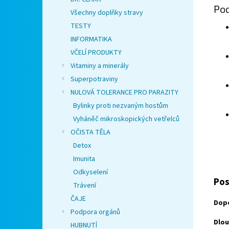
Pod
Všechny doplňky stravy
TESTY
INFORMATIKA
VČELÍ PRODUKTY
Vitaminy a minerály
Superpotraviny
NULOVÁ TOLERANCE PRO PARAZITY
Bylinky proti nezvaným hostům
Vyháněč mikroskopických vetřelců
OČISTA TĚLA
Detox
Imunita
Odkyselení
Pos
Trávení
ČAJE
Dopo
Podpora orgánů
Dlo
HUBNUTÍ