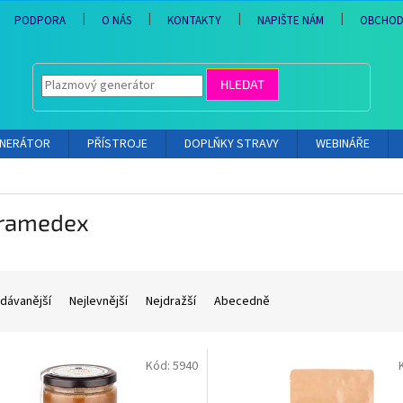
PODPORA
O NÁS
KONTAKTY
NAPIŠTE NÁM
OBCHOD
HLEDAT
ENERÁTOR
PŘÍSTROJE
DOPLŇKY STRAVY
WEBINÁŘE
ramedex
dávanější
Nejlevnější
Nejdražší
Abecedně
Kód:
5940