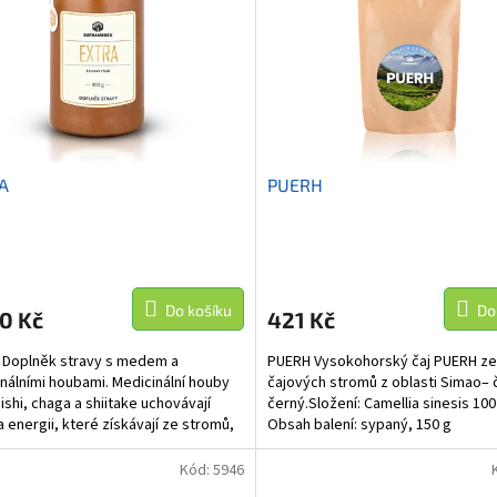
A
PUERH
Do košíku
Do
0 Kč
421 Kč
 Doplněk stravy s medem a
PUERH Vysokohorský čaj PUERH ze
nálními houbami. Medicinální houby
čajových stromů z oblasti Simao– 
eishi, chaga a shiitake uchovávají
černý.Složení: Camellia sinesis 10
a energii, které získávají ze stromů,
Obsah balení: sypaný, 150 g
ých...
Kód:
5946