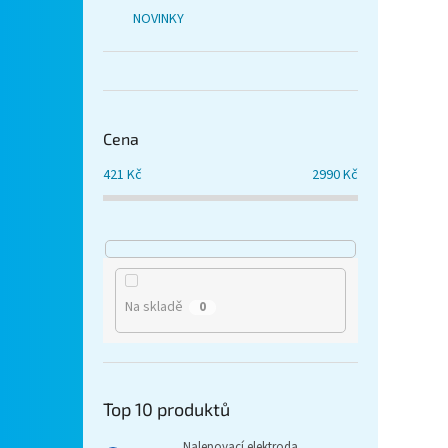
NOVINKY
Cena
421
Kč
2990
Kč
Na skladě
0
Top 10 produktů
Nalepovací elektroda