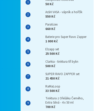
50 Kč
AsSH VASA - vápník a hořčík
550 Kč
Paratizex
660 Kč
Baterie pro Super Ravo Zapper
1 000 Kč
Elzapp set
25 500 Kč
Clarkia - tinktura tří bylin
500 Kč
SUPER RAVO ZAPPER set
21 450 Kč
RaMaLoop
33 500 Kč
Tinktura z Ořešáku Černého,
Extra Silná - 4 x 50 ml
700 Kč