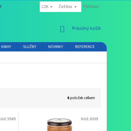
CZK
Čeština
NÍ PODMÍNKY
OCHRANA OSOBNÍCH ÚDAJŮ
Přihlášení
PROVIZNÍ SYSTÉM
NÁKUPNÍ
Prázdný košík
KOŠÍK
KNIHY
SLUŽBY
NOVINKY
REFERENCE
VIDEA
K
6
položek celkem
Kód:
5949
Kód:
6309