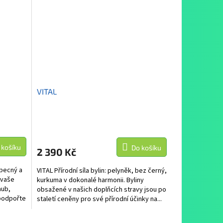
VITAL
 košíku
Do košíku
2 390 Kč
becný a
VITAL Přírodní síla bylin: pelyněk, bez černý,
o vaše
kurkuma v dokonalé harmonii. Byliny
hub,
obsažené v našich doplňcích stravy jsou po
 podpořte
staletí ceněny pro své přírodní účinky na...