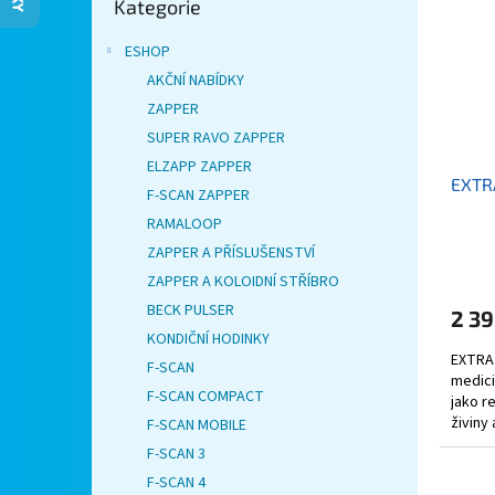
Kategorie
kategorie
i
r
n
s
o
e
ESHOP
p
d
l
AKČNÍ NABÍDKY
r
u
ZAPPER
o
k
d
SUPER RAVO ZAPPER
t
u
ů
ELZAPP ZAPPER
EXTR
k
F-SCAN ZAPPER
t
RAMALOOP
ů
ZAPPER A PŘÍSLUŠENSTVÍ
ZAPPER A KOLOIDNÍ STŘÍBRO
BECK PULSER
2 39
KONDIČNÍ HODINKY
EXTRA
F-SCAN
medici
F-SCAN COMPACT
jako r
živiny 
F-SCAN MOBILE
na kter
F-SCAN 3
F-SCAN 4