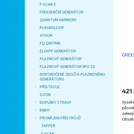
F-SCAN 5
FREKVENČNÍ GENERÁTOR
QUANTUM HARMONY
PLASMALOOP
ATHON
FQ QMTRIN
ELZAPP GENERÁTOR
GREE
PLAZMOVÝ GENERÁTOR
PLAZMOVÝ GENERÁTOR RPZ 16
DOPORUČENÉ ZBOŽÍ K PLAZMOVÉMU
GENERÁTORU
PŘÍSTROJE
421
OZON
Vysoko
DOPLŇKY STRAVY
původn
KNIHY
zelený
PRONÁJEM PŘÍSTROJŮ
Obsah 
ZAPPER
F-SCAN