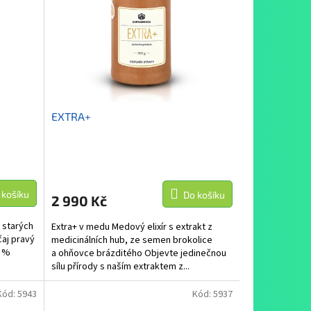
EXTRA+
 košíku
Do košíku
2 990 Kč
 starých
Extra+ v medu Medový elixír s extrakt z
čaj pravý
medicinálních hub, ze semen brokolice
0 %
a ohňovce brázditého Objevte jedinečnou
sílu přírody s naším extraktem z...
Kód:
5943
Kód:
5937