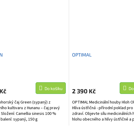
N
OPTIMAL
Do košíku
Do
 Kč
2 390 Kč
horský čaj Green (sypaný) z
OPTIMAL Medicinální houby Hloh O
ího kultivaru z Hunanu – čaj pravý
Hlíva ústřičná - přírodní poklad pr
 Složení: Camellia sinesis 100 %
zdraví. Objevte sílu medicinálních 
balení: sypaný, 150 g
hlohu obecného a hlívy ústřičné a
své zdraví...
O