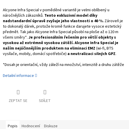
Alcyone Infra Special v poměděné variantě je velmi oblíbený u
náročnějších zákazníků.
Tento exkluzivní model díky
nadstandardní úpravě zvyšuje jeho vlastnosti o 40 %.
Zároveň je
to dokonalý dárek, protože kromě funkce darujete vysoce estetický
předmět. Tak jako Alcyone Infra Special působí na ploše až o 120 m
všemi směry*.
Je profesionálním řešením pro větší objekty s
vysokou až extrémně vysokou zátěží.
Alcyone Infra Special je
naším nejúčinnějším produktem na eliminaci EMZ
(wi-fi, BTS
vysílače, mobily, domácí spotřebiče)
a neutralizaci silných GPZ
.
*Dosah je orientační, vždy záleží na množství, intenzitě a druhu zátěže
Detailní informace
ZEPTAT SE
SDÍLET
Popis
Hodnocení
Diskuze