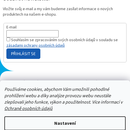
Vložte svůj e-mail a my vám budeme zasílat informace o nových
produktech na našem e-shopu.
E-mail
Souhlasím se zpracováním svých osobních údajů v souladu se
zásadami ochrany osobních údajů
PŘIHLÁSIT SE
Plazmový generátor.cz
Heureka - hodnocení
Solárne panely.sk
Parasite zapper
Používáme cookies, abychom Vám umožnili pohodlné
prohlížení webu a díky analýze provozu webu neustále
zlepšovali jeho funkce, výkon a použitelnost. Více informací v
Ochraně osobních údajů
Nastavení