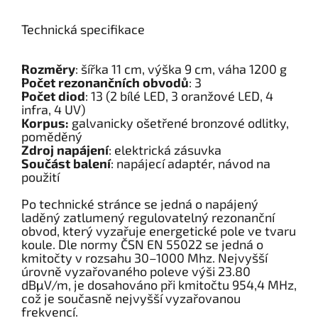
Technická specifikace
Rozměry
: šířka 11 cm, výška 9 cm, váha 1200 g
Počet rezonančních obvodů
: 3
Počet diod
: 13 (2 bílé LED, 3 oranžové LED, 4
infra, 4 UV)
Korpus:
galvanicky ošetřené bronzové odlitky,
poměděný
Zdroj napájení
: elektrická zásuvka
Součást balení
: napájecí adaptér, návod na
použití
Po technické stránce se jedná o napájený
laděný zatlumený regulovatelný rezonanční
obvod, který vyzařuje energetické pole ve tvaru
koule. Dle normy ČSN EN 55022 se jedná o
kmitočty v rozsahu 30–1000 Mhz. Nejvyšší
úrovně vyzařovaného poleve výši 23.80
dBμV/m, je dosahováno při kmitočtu 954,4 MHz,
což je současně nejvyšší vyzařovanou
frekvencí.