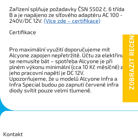
Zařízení splňuje požadavky ČSN 5502 č. 6 třída
B a je napájeno ze síťového adaptéru AC 100 -
240V/DC 12V.
(Více zde – certifikace)
Certifikace
Pro maximální využití doporučujeme mít
Alcyone zapojen nepřetržitě. Účtu za elektřinu
se nemusíte bát – spotřeba Alcyone je při
plném výkonu minimální (cca 10 Kč měsíčně) a
jeho pracovní napětí je DC 12V.
Upozorňujeme, že u modelů Alcyone Infra a
Infra Special budou po zapnutí červené infra
diody svítit pouze velmi tlumeně.
Z
á
p
a
Kontakt