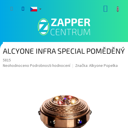
Přejít
NÁKUP
na
obsah
KOŠÍK
ALCYONE INFRA SPECIAL POMĚDĚNÝ
5815
Průměrné
Neohodnoceno
Podrobnosti hodnocení
Značka:
Alkyone Popelka
hodnocení
produktu
je
0,0
z
5
hvězdiček.