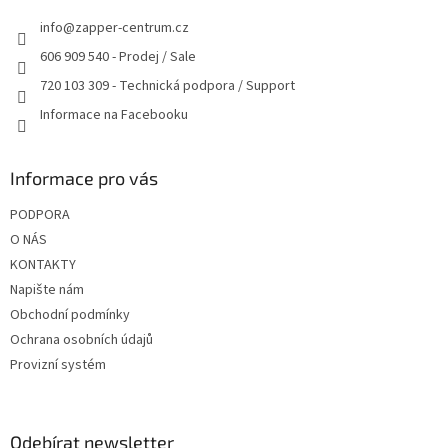
t
info
@
zapper-centrum.cz
í
606 909 540 - Prodej / Sale
720 103 309 - Technická podpora / Support
Informace na Facebooku
Informace pro vás
PODPORA
O NÁS
KONTAKTY
Napište nám
Obchodní podmínky
Ochrana osobních údajů
Provizní systém
Odebírat newsletter