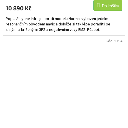
Do košíku
10 890 Kč
Popis Alcyone Infra je oproti modelu Normal vybaven jedním
rezonančním obvodem navíc a dokáže si tak lépe poradit i se
silnými a kříženými GPZ a negativními vlivy EMZ. Působí...
Kód:
5794