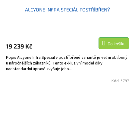
ALCYONE INFRA SPECIÁL POSTŘÍBŘENÝ
Do košíku
19 239 Kč
Popis Alcyone Infra Special v postříbřené variantě je velmi oblíbený
u náročnějších zákazníků. Tento exkluzivní model díky
nadstandardní úpravě zvyšuje jeho...
Kód:
5797