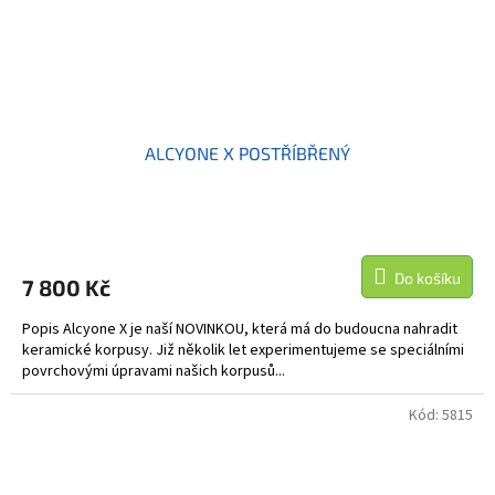
ALCYONE X POSTŘÍBŘENÝ
Do košíku
7 800 Kč
Popis Alcyone X je naší NOVINKOU, která má do budoucna nahradit
keramické korpusy. Již několik let experimentujeme se speciálními
povrchovými úpravami našich korpusů...
Kód:
5815