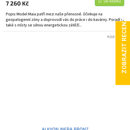
Do košíku
7 260 Kč
Popis Model Maia patří mezi naše přenosné. Účinkuje na
geopatogenní zóny a doprovodí vás do práce i do kavárny. Poradí si
také s místy se silnou energetickou zátěží...
Kód:
5812
ALKYON INFRA BRONZ