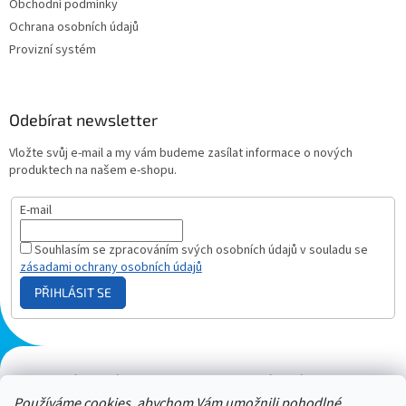
Obchodní podmínky
Ochrana osobních údajů
Provizní systém
Odebírat newsletter
Vložte svůj e-mail a my vám budeme zasílat informace o nových
produktech na našem e-shopu.
E-mail
Souhlasím se zpracováním svých osobních údajů v souladu se
zásadami ochrany osobních údajů
PŘIHLÁSIT SE
Plazmový generátor.cz
Heureka - hodnocení
Solárne panely.sk
Parasite zapper
Používáme cookies, abychom Vám umožnili pohodlné