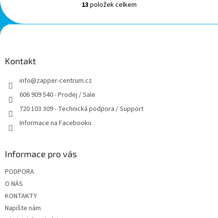
13
položek celkem
O
v
l
Z
á
á
d
p
a
a
Kontakt
c
t
í
info
@
zapper-centrum.cz
í
p
r
606 909 540 - Prodej / Sale
v
720 103 309 - Technická podpora / Support
k
y
Informace na Facebooku
v
ý
p
Informace pro vás
i
s
PODPORA
u
O NÁS
KONTAKTY
Napište nám