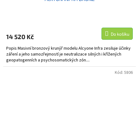
Do košíku
14 520 Kč
Popis Masivní bronzový krunýř modelu Alcyone Infra zesiluje účinky
záření a jeho samozřejmostí je neutralizace silných i křížených
geopatogenních a psychosomatických zón....
Kód:
5806