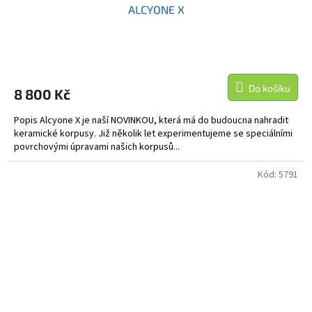
ALCYONE X
Do košíku
8 800 Kč
Popis Alcyone X je naší NOVINKOU, která má do budoucna nahradit
keramické korpusy. Již několik let experimentujeme se speciálními
povrchovými úpravami našich korpusů...
Kód:
5791