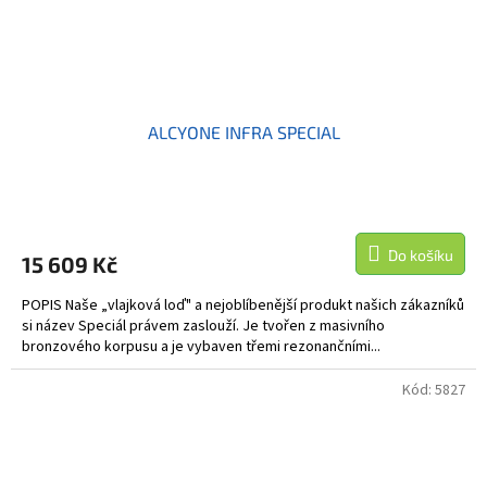
ALCYONE INFRA SPECIAL
Do košíku
15 609 Kč
POPIS Naše „vlajková loď" a nejoblíbenější produkt našich zákazníků
si název Speciál právem zaslouží. Je tvořen z masivního
bronzového korpusu a je vybaven třemi rezonančními...
Kód:
5827