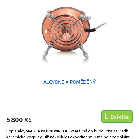
i
r
s
o
p
d
r
u
o
k
d
t
u
ů
k
t
ů
ALCYONE X POMĚDĚNÝ
Do košíku
6 800 Kč
Popis Alcyone X je naší NOVINKOU, která má do budoucna nahradit
keramické korpusy. Již několik let experimentujeme se speciálními