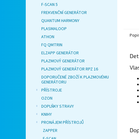
F-SCAN 5
FREKVENČNÍ GENERÁTOR
QUANTUM HARMONY
PLASMALOOP
Popi
ATHON
FQ QMTRIN
ELZAPP GENERÁTOR
Det
PLAZMOVÝ GENERÁTOR
Vla
PLAZMOVÝ GENERÁTOR RPZ 16
DOPORUČENÉ ZBOŽÍ K PLAZMOVÉMU
GENERÁTORU
PŘÍSTROJE
OZON
DOPLŇKY STRAVY
KNIHY
PRONÁJEM PŘÍSTROJŮ
Dop
ZAPPER
F-SCAN