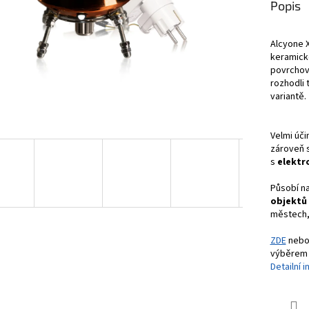
Popis
Alcyone X
keramické
povrchov
rozhodli 
variantě.
Velmi úč
zároveň s
s
elektr
Působí na
objektů 
městech, 
ZDE
nebo
výběrem 
Detailní 