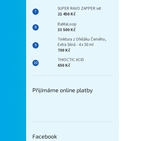
SUPER RAVO ZAPPER set
21 450 Kč
RaMaLoop
33 500 Kč
Tinktura z Ořešáku Černého,
Extra Silná - 4 x 50 ml
700 Kč
THIOCTIC ACID
650 Kč
Přijímáme online platby
Facebook