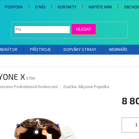
PODPORA
O NÁS
KONTAKTY
NAPIŠTE NÁM
OBCHOD
HLEDAT
ENERÁTOR
PŘÍSTROJE
DOPLŇKY STRAVY
WEBINÁŘE
YONE X
5794
né
noceno
Podrobnosti hodnocení
Značka:
Alkyone Popelka
ní
8 8
u
Měrná
cena:
ek.