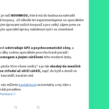
 je naší
NOVINKOU,
která má do budoucna nahradit
 korpusy. Již několik let experimentujeme se speciálními
ými úpravami našich korpusů a pro velký zájem jsme se
tyto speciální úpravy nabídnout nyní i ve zmenšené
inně
odstraňuje GPZ a psychosomatické zóny
, a
i díky svému speciálním povrchu hravě poradí i
osmogem a jinými zátěžemi
této moderní doby.
 ploše 50 m všemi směry* a je tak
vhodný do menších
se střední až větší zátěží,
např. do bytů a domů ve
kanceláří, kaváren atd.
 nás můžete
kontaktovat
na kontakty a my Vám s
rádi poradíme.
informace