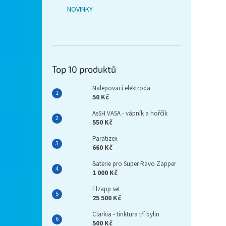
NOVINKY
Top 10 produktů
Nalepovací elektroda
50 Kč
AsSH VASA - vápník a hořčík
550 Kč
Paratizex
660 Kč
Baterie pro Super Ravo Zapper
1 000 Kč
Elzapp set
25 500 Kč
Clarkia - tinktura tří bylin
500 Kč