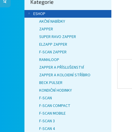
Kategorie
kategorie
n
e
ESHOP
l
AKČNÍ NABÍDKY
ZAPPER
SUPER RAVO ZAPPER
ELZAPP ZAPPER
F-SCAN ZAPPER
RAMALOOP
ZAPPER A PŘÍSLUŠENSTVÍ
ZAPPER A KOLOIDNÍ STŘÍBRO
BECK PULSER
KONDIČNÍ HODINKY
F-SCAN
F-SCAN COMPACT
F-SCAN MOBILE
F-SCAN 3
F-SCAN 4