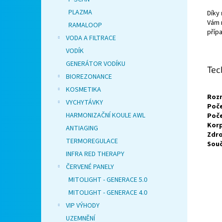
PLAZMA
Díky
Vám n
RAMALOOP
příp
VODA A FILTRACE
VODÍK
GENERÁTOR VODÍKU
Tec
BIOREZONANCE
KOSMETIKA
Roz
VYCHYTÁVKY
Poče
HARMONIZAČNÍ KOULE AWL
Poče
Korp
ANTIAGING
Zdro
TERMOREGULACE
Souč
INFRA RED THERAPY
ČERVENÉ PANELY
MITOLIGHT - GENERACE 5.0
MITOLIGHT - GENERACE 4.0
VIP VÝHODY
UZEMNĚNÍ