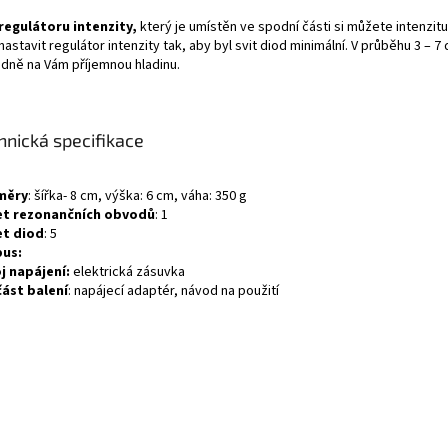
regulátoru intenzity,
který je umístěn ve spodní části si můžete intenzi
astavit regulátor intenzity tak, aby byl svit diod minimální. V průběhu 3 – 
adně na Vám příjemnou hladinu.
hnická specifikace
měry
: šířka- 8 cm, výška: 6 cm, váha: 350 g
t rezonančních obvodů
: 1
t diod
: 5
us:
j napájení:
elektrická zásuvka
ást balení
: napájecí adaptér, návod na použití