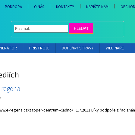
PODPORA
O NÁS
KONTAKTY
NAPIŠTE NÁM
OBCHOD
HLEDAT
ENERÁTOR
PŘÍSTROJE
DOPLŇKY STRAVY
WEBINÁŘE
ediích
 regena
8
www.e-regena.cz/zapper-centrum-kladno/ 1.7.2011 Díky podpoře z řad znám