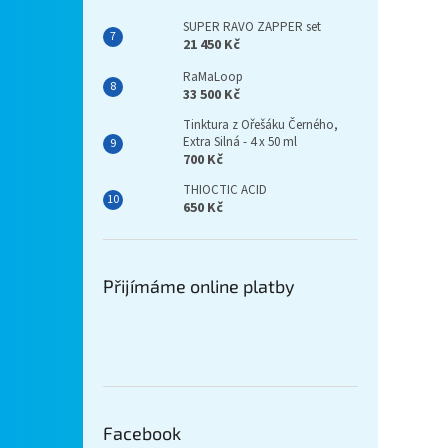
SUPER RAVO ZAPPER set
21 450 Kč
RaMaLoop
33 500 Kč
Tinktura z Ořešáku Černého,
Extra Silná - 4 x 50 ml
700 Kč
THIOCTIC ACID
650 Kč
Přijímáme online platby
Facebook