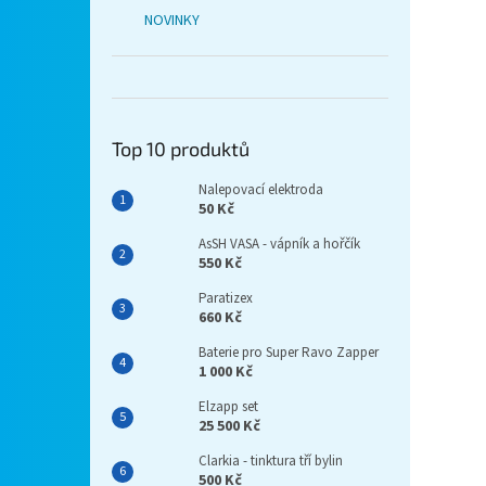
NOVINKY
Top 10 produktů
Nalepovací elektroda
50 Kč
AsSH VASA - vápník a hořčík
550 Kč
Paratizex
660 Kč
Baterie pro Super Ravo Zapper
1 000 Kč
Elzapp set
25 500 Kč
Clarkia - tinktura tří bylin
500 Kč