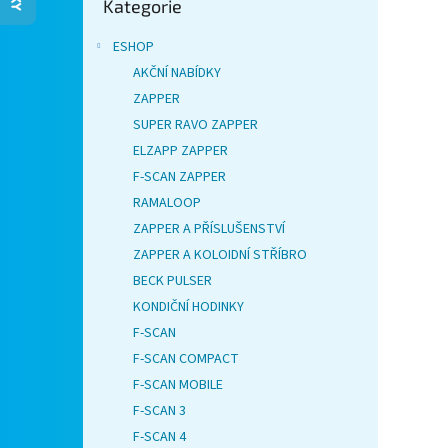
Kategorie
kategorie
n
n
k
e
ESHOP
ů
l
AKČNÍ NABÍDKY
ZAPPER
SUPER RAVO ZAPPER
ELZAPP ZAPPER
F-SCAN ZAPPER
RAMALOOP
ZAPPER A PŘÍSLUŠENSTVÍ
ZAPPER A KOLOIDNÍ STŘÍBRO
BECK PULSER
KONDIČNÍ HODINKY
F-SCAN
F-SCAN COMPACT
F-SCAN MOBILE
F-SCAN 3
F-SCAN 4