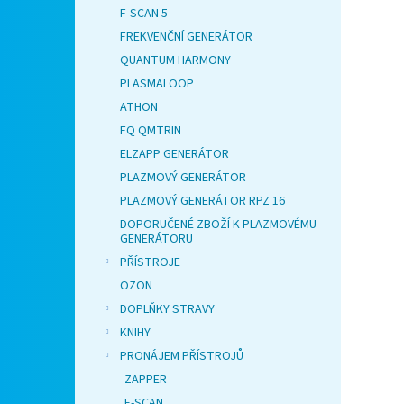
F-SCAN 5
FREKVENČNÍ GENERÁTOR
QUANTUM HARMONY
PLASMALOOP
ATHON
FQ QMTRIN
ELZAPP GENERÁTOR
PLAZMOVÝ GENERÁTOR
PLAZMOVÝ GENERÁTOR RPZ 16
DOPORUČENÉ ZBOŽÍ K PLAZMOVÉMU
GENERÁTORU
PŘÍSTROJE
OZON
DOPLŇKY STRAVY
KNIHY
PRONÁJEM PŘÍSTROJŮ
ZAPPER
F-SCAN