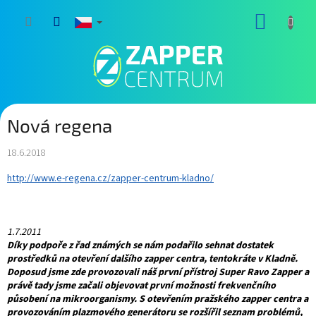
Přejít
NÁKUP
na
obsah
KOŠÍK
Nová regena
18.6.2018
http://www.e-regena.cz/zapper-centrum-kladno/
1.7.2011
Díky podpoře z řad známých se nám podařilo sehnat dostatek
prostředků na otevření dalšího zapper centra, tentokráte v Kladně.
Doposud jsme zde provozovali náš první přístroj Super Ravo Zapper a
právě tady jsme začali objevovat první možnosti frekvenčního
působení na mikroorganismy. S otevřením pražského zapper centra a
provozováním plazmového generátoru se rozšířil seznam problémů,