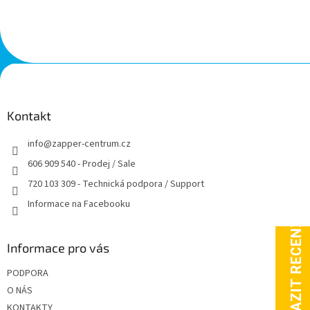
Z
á
p
a
Kontakt
t
info
@
zapper-centrum.cz
í
606 909 540 - Prodej / Sale
720 103 309 - Technická podpora / Support
Informace na Facebooku
Informace pro vás
PODPORA
O NÁS
KONTAKTY