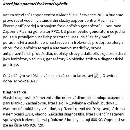
které jdou pomocí frekvencí vyřešit.
Datum otevření zapper centra v Kladně je 1. července 2011 a budeme
provozovat všechny standardní služby zapper centra. Mezi hlavní
činosti patří prodej a pronájem frekvenčních generátorů Super Ravo
Zapper a Plasma generator RPZ14. U plazmového generátoru se jedná
pouze o pronájem v našich prostorách. Mezi další služby patří
poradenství a asistence s nastavováním frekvencí, prodej literatury z
oboru frekvenčních terapií a alternativní medicíny, prodej
antiparazitálních prostředků, doplňky stravy a další přístroje pro zdraví
jako ionizátory vzduchu, generátory koloidního stříbra a diagnostické
přístroje.
Celý náš tým se těší na vás a na vaši cestu ke zdraví
Otevírací
doba je: po–pá 9–17
Diagnostika
Vlastní diagnostické měření zatím neprovádíme, ale spolupracujeme s
paní Blankou Zachařovou, která sídlí v „Bylinky a koření“, budova 1.
Všeobecné polikliniky v Kladně, v přízemí (první dveře vpravo). Adresa:
K nemocnici 2814, Kladno. Základní diagnostika, která ulehčí nastavení
správných frekvencí, trvá přibližně 2 hodiny a stojí 600 Kč. Objednat se
lze na čísle 605 826 720.